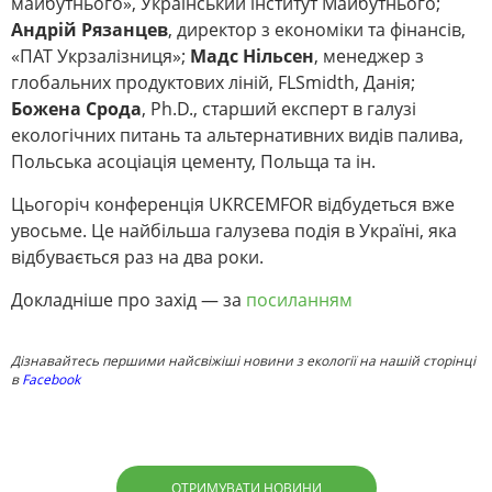
майбутнього», Український інститут Майбутнього;
Андрій Рязанцев
, директор з економіки та фінансів,
«ПАТ Укрзалізниця»;
Мадс Нільсен
, менеджер з
глобальних продуктових ліній, FLSmidth, Данія;
Божена Срода
, Ph.D., старший експерт в галузі
екологічних питань та альтернативних видів палива,
Польська асоціація цементу, Польща та ін.
Цьогоріч конференція UKRCEMFOR відбудеться вже
увосьме. Це найбільша галузева подія в Україні, яка
відбувається раз на два роки.
Докладніше про захід — за
посиланням
Дізнавайтесь першими найсвіжіші новини з екології на нашій сторінці
в
Facebook
ОТРИМУВАТИ НОВИНИ