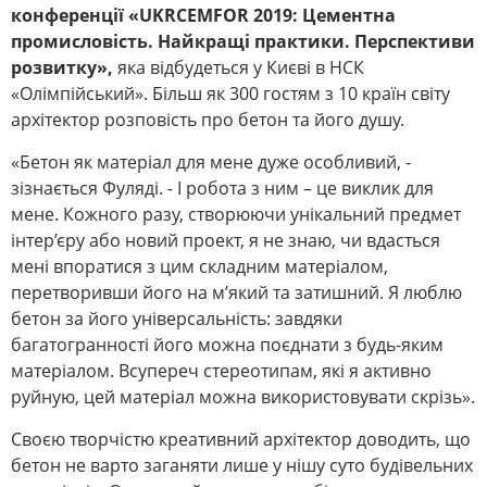
конференції «UKRCEMFOR 2019: Цементна
промисловість. Найкращі практики. Перспективи
розвитку»,
яка відбудеться у Києві в НСК
«Олімпійський». Більш як 300 гостям з 10 країн світу
архітектор розповість про бетон та його душу.
«Бетон як матеріал для мене дуже особливий, -
зізнається Фуляді. - І робота з ним – це виклик для
мене. Кожного разу, створюючи унікальний предмет
інтер’єру або новий проект, я не знаю, чи вдасться
мені впоратися з цим складним матеріалом,
перетворивши його на м’який та затишний. Я люблю
бетон за його універсальність: завдяки
багатогранності його можна поєднати з будь-яким
матеріалом. Всупереч стереотипам, які я активно
руйную, цей матеріал можна використовувати скрізь».
Своєю творчістю креативний архітектор доводить, що
бетон не варто заганяти лише у нішу суто будівельних