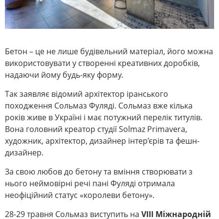
Бетон – це не лише будівельний матеріал, його можна
використовувати у створенні креативних доробків,
надаючи йому будь-яку форму.
Так заявляє відомий архітектор іранського
походження Сольмаз Фуляді. Сольмаз вже кілька
років живе в Україні і має потужний перелік титулів.
Вона головний креатор студії Solmaz Primavera,
художник, архітектор, дизайнер інтер’єрів та фешн-
дизайнер.
За свою любов до бетону та вміння створювати з
нього неймовірні речі пані Фуляді отримала
неофіційний статус «королеви бетону».
28-29 травня Сольмаз виступить на
VIІІ Міжнародній