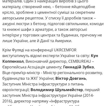
матеріалів. Один з найкращих виробів з цього
матеріалу, створений нею, – бетонне яйцеподібне
крісло, зроблене з цементної суміші за секретним
авторським рецептом. У списку її доробків також –
ажурні люстри з бетону, підлогові світильники, комоди
та книжні шафи з арматури, а також авторські
інтер’єри у торгових центрах та будинках, причому не
лише України, але й Данії та Америки.
Крім Фуляді на конференції UKRCEMFOR
виступатимуть відомі експерти України та світу:
Кун
Коппенхол
, Виконавчий директор, CEMBUREAU –
Європейська Асоціація цементу;
Геннадій Зубко
,
Віце-прем’єр-міністр - Міністр регіонального розвитку,
будівництва та ЖКГ України;
Віктор Довгань
,
Заступник Міністра інфраструктури з питань
євроінтеграції;
Володимир Шульмейстер
, перший
заступник Міністра інфраструктури України (2014-
2016), директор напряму «Інфраструктура