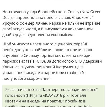
Нова зелена угода Європейського Союзу (New Green
Deal), запропонована новою Главою Єврокомісії
Урсулою фон дер Ляйен, наразі не тільки не втрачає
своєї актуальності, а й висувається як «головний
драйвер для відновлення економіки».
Щоб уникнути негативного сценарію, Україні
необхідно уже в найближчі роки створити свою
внутрішню Систему торгівлі квотами на викиди
парникових газів (СТВ). За допомогою СТВ у держави
з’явиться гнучкий ринковий інструмент для
управління викидами парникових газів та їх
поступового скорочення.
Як зазначається в «Партнерство заради ринкової
готовності (ПРГ)» та «ICAP.2016 рік. Торгівля
квотами на викиди на практиці: посібник із
розбудови та впровадження системи торгівлі»,