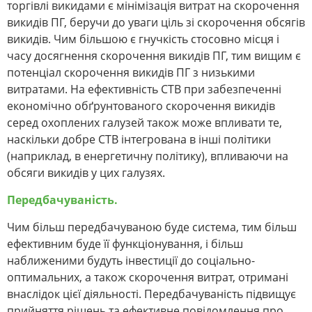
торгівлі викидами є мінімізація витрат на скорочення
викидів ПГ, беручи до уваги ціль зі скорочення обсягів
викидів. Чим більшою є гнучкість стосовно місця і
часу досягнення скорочення викидів ПГ, тим вищим є
потенціал скорочення викидів ПГ з низькими
витратами. На ефективність СТВ при забезпеченні
економічно обґрунтованого скорочення викидів
серед охоплених галузей також може впливати те,
наскільки добре СТВ інтегрована в інші політики
(наприклад, в енергетичну політику), впливаючи на
обсяги викидів у цих галузях.
Передбачуваність.
Чим більш передбачуваною буде система, тим більш
ефективним буде її функціонування, і більш
наближеними будуть інвестиції до соціально-
оптимальних, а також скорочення витрат, отримані
внаслідок цієї діяльності. Передбачуваність підвищує
прийняття рішень та ефективне повідомлення про