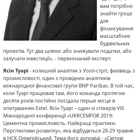
вам потрібно
знайти гроші
для
фінансування
масштабних
будівельних
проектів. Тут два шляхи: або знижувати податки, або
залучати інвестиції», - переконаний експерт.
Ясін Туарі
- колишній аналітик з Уолл-стріт, фахівець з
промисловості, один з провідних аналітиків
міжнародної фінансової групи BNP Paribas. В той час,
коли Туарі працював там, його команда протягом
десяти років постійно посідала перше місце в
опитуваннях Extel. Ясін Туарі – один зі спікерів VIІІ
Міжнародної конференції «UKRCEMFOR 2019:
Цементна промисловість. Найкращі практики.
Перспективи розвитку», яка відбудеться 28-29 травня
в НСК Олімпійський. Тема його доповіді - «Світові