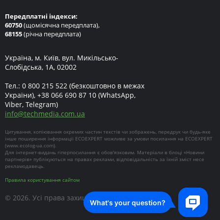
Передплатні індекси:
60750
(щомісячна передплата),
68155
(річна передплата)
Україна, м. Київ, вул. Микільсько-
Слобідська, 1А, 02002
Тел.:
0 800 215 522
(безкоштовно в межах
України),
+38 066 690 87 10
(WhatsApp,
Viber, Telegram)
info
@
techmedia.com.ua
Цитування, копіювання окремих частин текстів чи зображень, передрук чи будь-яке
інше поширення інформації ECOEXPERT можливе за умови посилання на ECOEXPERT
(
www.ecolog-ua.com
).
Для інтернет-видань гіперпосилання є обов'язковим. Матеріали в блоці «Новини
партнерів» публікуються на правах реклами, відповідальність за їхній зміст несе
рекламодавець.
Правила користування сайтом
© 2026. Усі права захищені