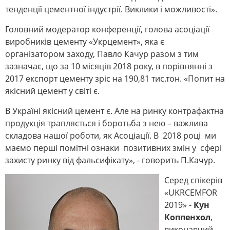
тенденції цементної індустрії. Виклики і можливості».
Головний модератор конференції, голова асоціації
виробників цементу «Укрцемент», яка є
організатором заходу, Павло Качур разом з тим
зазначає, що за 10 місяців 2018 року, в порівнянні з
2017 експорт цементу зріс на 190,81 тис.тон. «Попит на
якісний цемент у світі є.
В Україні якісний цемент є. Але на ринку контрафактна
продукція трапляється і боротьба з нею – важлива
складова нашої роботи, як Асоціації. В 2018 році ми
маємо перші помітні ознаки позитивних змін у сфері
захисту ринку від фальсифікату», - говорить П.Качур.
Серед спікерів
«UKRCEMFOR
2019» -
Кун
Коппенхол
,
виконавчий