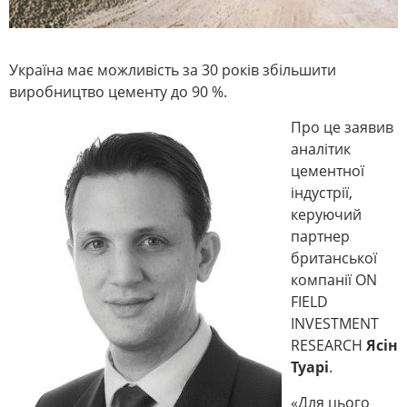
Україна має можливість за 30 років збільшити
виробництво цементу до 90 %.
Про це заявив
аналітик
цементної
індустрії,
керуючий
партнер
британської
компанії ON
FIELD
INVESTMENT
RESEARCH
Ясін
Туарі
.
«Для цього