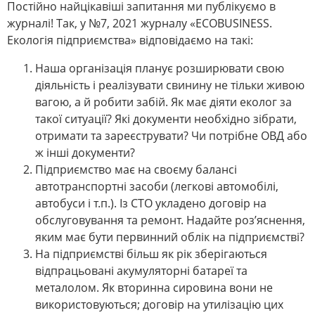
Постійно найцікавіші запитання ми публікуємо в
журналі! Так, у №7, 2021 журналу «ECOBUSINESS.
Екологія підприємства» відповідаємо на такі:
Наша організація планує розширювати свою
діяльність і реалізувати свинину не тільки живою
вагою, а й робити забій. Як має діяти еколог за
такої ситуації? Які документи необхідно зібрати,
отримати та зареєструвати? Чи потрібне ОВД або
ж інші документи?
Підприємство має на своєму балансі
автотранспортні засоби (легкові автомобілі,
автобуси і т.п.). Із СТО укладено договір на
обслуговування та ремонт. Надайте роз’яснення,
яким має бути первинний облік на підприємстві?
На підприємстві більш як рік зберігаються
відпрацьовані акумуляторні батареї та
металолом. Як вторинна сировина вони не
використовуються; договір на утилізацію цих