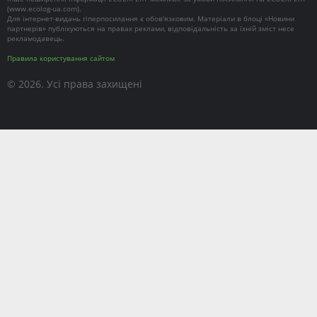
(
www.ecolog-ua.com
).
Для інтернет-видань гіперпосилання є обов'язковим. Матеріали в блоці «Новини
партнерів» публікуються на правах реклами, відповідальність за їхній зміст несе
рекламодавець.
Правила користування сайтом
© 2026. Усі права захищені