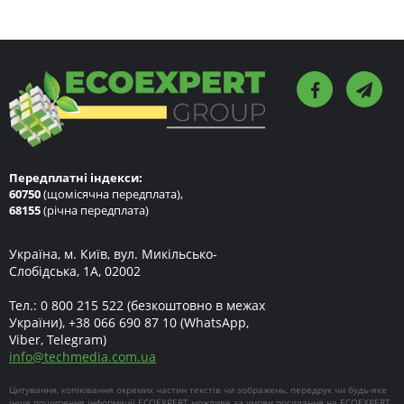
Передплатні індекси:
60750
(щомісячна передплата),
68155
(річна передплата)
Україна, м. Київ, вул. Микільсько-
Слобідська, 1А, 02002
Тел.:
0 800 215 522
(безкоштовно в межах
України),
+38 066 690 87 10
(WhatsApp,
Viber, Telegram)
info
@
techmedia.com.ua
Цитування, копіювання окремих частин текстів чи зображень, передрук чи будь-яке
інше поширення інформації ECOEXPERT можливе за умови посилання на ECOEXPERT