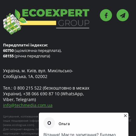
Передплатні індекси:
60750
(щомісячна передплата),
68155
(річна передплата)
Україна, м. Київ, вул. Микільсько-
Слобідська, 1А, 02002
Тел.:
0 800 215 522
(безкоштовно в межах
України),
+38 066 690 87 10
(WhatsApp,
Viber, Telegram)
info
@
techmedia.com.ua
Цитування, копіювання окремих частин текстів чи зображень, передрук чи будь-яке
інше поширення інформації ECOEXPERT можливе за умови посилання на ECOEXPERT
(
www.ecolog-ua.com
).
Для інтернет-видань гіперпосилання є обов'язковим. Матеріали в блоці «Новини
партнерів» публікуються на правах реклами, відповідальність за їхній зміст несе