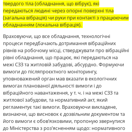
твердого тіла (обладнання, що вібрує), які
передаються людині через опорні поверхні тіла
(загальна вібрація) чи руки при контакті з працюючим
обладнанням (локальна вібрація).
Враховуючи, що все обладнання, технологічні
процеси передбачають дотримання вібраційних
рівнів на робочому місці, стверджувати про вібраційні
рівні обладнання, що працює, які передаються на
межі СЗЗ та житловій забудові, абсурдно. Формуючи
вимоги до післяпроєктного моніторингу,
уповноважений орган мав вказати в екологічних
вимогах планованої діяльності вимоги і до
вібраційного навантаження, у т. ч. і на межі СЗЗ та
житлової забудови, та нормативний акт, який
регламентує такі вимоги. Враховуючи викладене,
визнаючи, що висновок є дозвільним документом та
його вимоги є обов’язковими, пропоную звернутися
до Міністерства з роз’ясненням щодо: нормативного