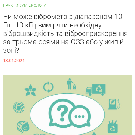
ПРАКТИКУМ ЕКОЛОГА
Чи може віброметр з діапазоном 10
Гц–10 кГц виміряти необхідну
віброшвидкість та вібросприскорення
за трьома осями на СЗЗ або у жилій
зоні?
13.01.2021