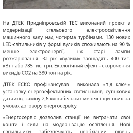
На ДТЕК Придніпровській ТЕС виконаний проект з
модернізації стельового електроосвітлення
машинного залу над чотирма турбінами. 130 нових
LED-світильників у формі вуликів споживають на 90 %
менше електроенергії, ніж старі лампи
розжарювання. За рік «вулики» заощадять 400 тис.
кВт∙г або 785 тис. грн. Екологічний ефект – скорочення
викидів СО2 на 380 тон на рік.
ДТЕК ЕСКО профінансував і виконала «під ключ»
установку енергоефективних світильників, сутінкових
датчиків, заміну 2,6 км кабельних мереж і щитових на
умовах договору енергосервісу.
«Енергосервіс дозволив станції не витрачати свої
кошти і сили на модернізацію освітлення. Нові
світильники забезпечують необхідний рівень