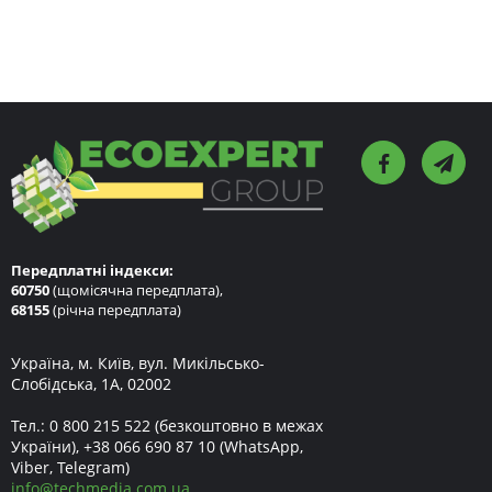
Передплатні індекси:
60750
(щомісячна передплата),
68155
(річна передплата)
Україна, м. Київ, вул. Микільсько-
Слобідська, 1А, 02002
Тел.:
0 800 215 522
(безкоштовно в межах
України),
+38 066 690 87 10
(WhatsApp,
Viber, Telegram)
info
@
techmedia.com.ua