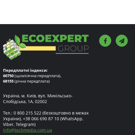
Передплатні індекси:
60750
(щомісячна передплата),
68155
(річна передплата)
Україна, м. Київ, вул. Микільсько-
Слобідська, 1А, 02002
Тел.:
0 800 215 522
(безкоштовно в межах
України),
+38 066 690 87 10
(WhatsApp,
Viber, Telegram)
info
@
techmedia.com.ua