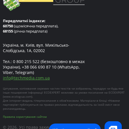
Передплатні індекси:
60750
(щомісячна передплата),
68155
(річна передплата)
Україна, м. Київ, вул. Микільсько-
Слобідська, 1А, 02002
Тел.:
0 800 215 522
(безкоштовно в межах
України),
+38 066 690 87 10
(WhatsApp,
Viber, Telegram)
info
@
techmedia.com.ua
Цитування, копіювання окремих частин текстів чи зображень, передрук чи будь-яке
інше поширення інформації ECOEXPERT можливе за умови посилання на ECOEXPERT
(
www.ecolog-ua.com
).
Для інтернет-видань гіперпосилання є обов'язковим. Матеріали в блоці «Новини
партнерів» публікуються на правах реклами, відповідальність за їхній зміст несе
рекламодавець.
Правила користування сайтом
© 2026. Усі права захищені