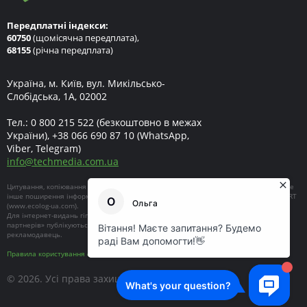
Передплатні індекси:
60750
(щомісячна передплата),
68155
(річна передплата)
Україна, м. Київ, вул. Микільсько-
Слобідська, 1А, 02002
Тел.:
0 800 215 522
(безкоштовно в межах
України),
+38 066 690 87 10
(WhatsApp,
Viber, Telegram)
info
@
techmedia.com.ua
Цитування, копіювання окремих частин текстів чи зображень, передрук чи будь-яке
інше поширення інформації ECOEXPERT можливе за умови посилання на ECOEXPERT
(
www.ecolog-ua.com
).
Для інтернет-видань гіперпосилання є обов'язковим. Матеріали в блоці «Новини
партнерів» публікуються на правах реклами, відповідальність за їхній зміст несе
рекламодавець.
Правила користування сайтом
© 2026. Усі права захищені