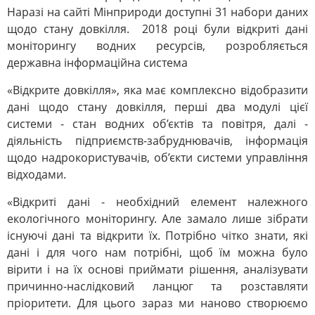
Наразі на сайті Мінприроди доступні 31 набори даних
щодо стану довкілля. 2018 році були відкриті дані
моніторингу водних ресурсів, розробляється
державна інформаційна система
«Відкрите довкілля», яка має комплексно відобразити
дані щодо стану довкілля, перші два модулі цієї
системи - стан водних об’єктів та повітря, далі -
діяльність підприємств-забруднювачів, інформація
щодо надрокористувачів, об’єкти системи управління
відходами.
«Відкриті дані - необхідний елемент належного
екологічного моніторингу. Але замало лише зібрати
існуючі дані та відкрити їх. Потрібно чітко знати, які
дані і для чого нам потрібні, щоб їм можна було
вірити і на їх основі приймати рішення, аналізувати
причинно-наслідковий ланцюг та розставляти
пріоритети. Для цього зараз ми наново створюємо