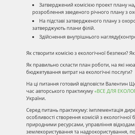
Затверджений комісією проект плану на
розроблення зведеного річного плану з 
На підставі затвердженого плану з охо
затверджують плани філій.
Здійснення внутрішнього нагляду(конт
Як створити комісію з екологічної безпеки? Я
Як правильно скласти план роботи, на які нюа
бюджетування витрат на екологічні послуги?
На ці питання готовий відповісти Валентин Щ
час авторського практикуму
«ВСЕ ДЛЯ ЕКОЛО
України.
Серед питань практикуму: імплементація дирек
особливості створення комісій з екологічної
природними ресурсами, управління відходами,
землекористування та надрокористування, по