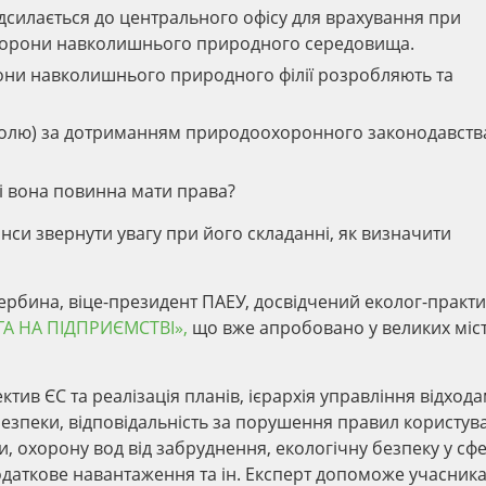
дсилається до центрального офісу для врахування при
охорони навколишнього природного середовища.
рони навколишнього природного філії розробляють та
ролю) за дотриманням природоохоронного законодавств
кі вона повинна мати права?
нси звернути увагу при його складанні, як визначити
ербина, віце-президент ПАЕУ, досвідчений еколог-практик
ГА НА ПІДПРИЄМСТВІ»,
що вже апробовано у великих міс
тив ЄС та реалізація планів, ієрархія управління відхода
 безпеки, відповідальність за порушення правил користув
 охорону вод від забруднення, екологічну безпеку у сфе
даткове навантаження та ін. Експерт допоможе учасник