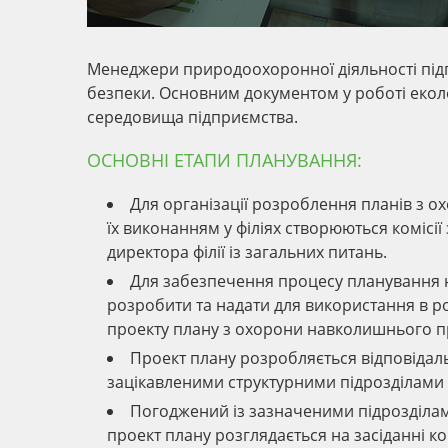
Менеджери природоохоронної діяльності підп
безпеки. Основним документом у роботі еко
середовища підприємства.
ОСНОВНІ ЕТАПИ ПЛАНУВАННЯ:
Для організації розроблення планів з
їх виконанням у філіях створюються комісії
директора філії із загальних питань.
Для забезпечення процесу планування не
розробити та надати для використання в ро
проекту плану з охорони навколишнього 
Проект плану розробляється відповідальн
зацікавленими структурними підрозділами ф
Погоджений із зазначеними підрозділами
проект плану розглядається на засіданні ком