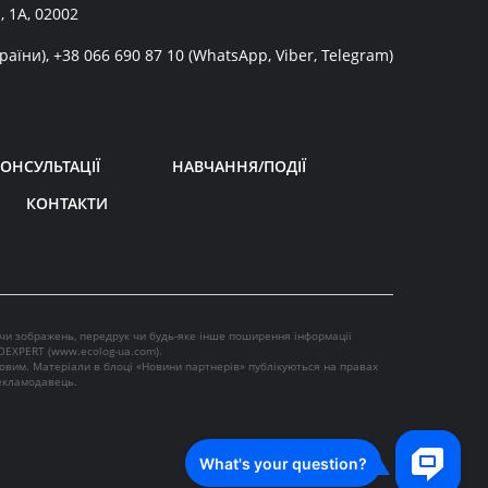
, 1А, 02002
раїни),
+38 066 690 87 10
(WhatsApp, Viber, Telegram)
ОНСУЛЬТАЦІЇ
НАВЧАННЯ/ПОДІЇ
КОНТАКТИ
 чи зображень, передрук чи будь-яке інше поширення інформації
OEXPERT (
www.ecolog-ua.com
).
ковим. Матеріали в блоці «Новини партнерів» публікуються на правах
рекламодавець.