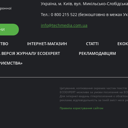
Україна, м. Київ, вул. Микільсько-Слобідська
ронної
Тел.:
0 800 215 522
(безкоштовно в межах Ук
info
@
techmedia.com.ua
НИ
СТВО
ІНТЕРНЕТ-МАГАЗИН
СТАТТІ
ЕКОК
 ВЕРСІЯ ЖУРНАЛУ ECOEXPERT
РЕКЛАМОДАВЦЯМ
РИЄМСТВА»
Цитування, копіювання окремих частин текстів
ECOEXPERT можливе за умови посилання на EC
Для інтернет-видань гіперпосилання є обов'яз
реклами, відповідальність за їхній зміст несе 
Правила користування сайтом