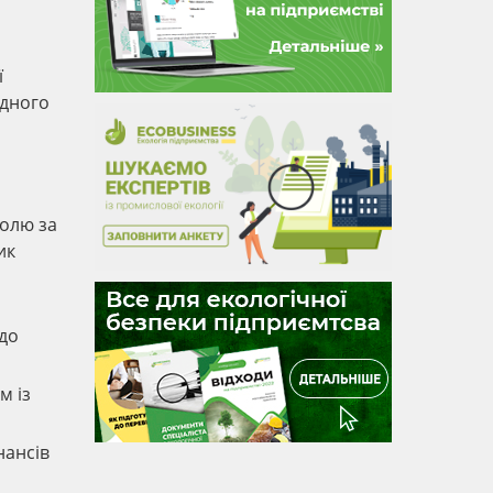
ї
одного
ролю за
ик
 до
м із
нансів