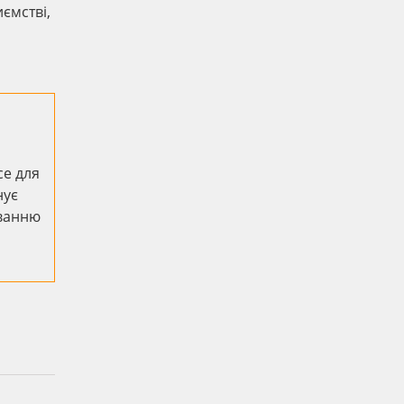
ємстві,
се для
нує
уванню