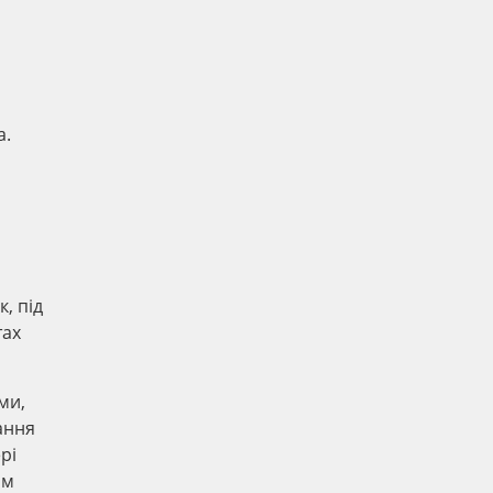
а.
, під
тах
ми,
ання
рі
ам