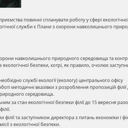
риємства повинні спланувати роботу у сфері екологічно
логічної служби є Плани з охорони навколишнього прир
 охорони навколишнього природного середовища та конт
 з екологічної безпеки, котрі, як правило, очолює заступн
обхідно службі екології (екологу) центрального офісу
боті методичні вказівки з розроблення пропозицій філії
природного середовища.
им за стан екологічної безпеки філії до 15 вересня разо
ілії.
 філії та заступником директора з питань економіки і фі
ісії з екологічної безпеки.