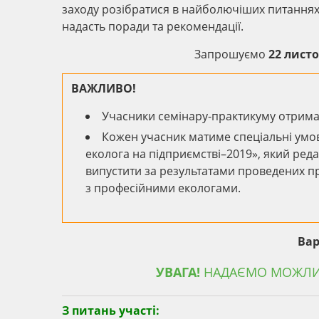
заходу розібратися в найболючіших питаннях о
надасть поради та рекомендації.
Запрошуємо
22 листо
ВАЖЛИВО!
Учасники семінару-практикуму отрима
Кожен учасник матиме спеціальні умо
еколога на підприємстві–2019», який ред
випустити за результатами проведених пр
з професійними екологами.
Вар
УВАГА!
НАДАЄМО МОЖЛИВ
З питань участі: