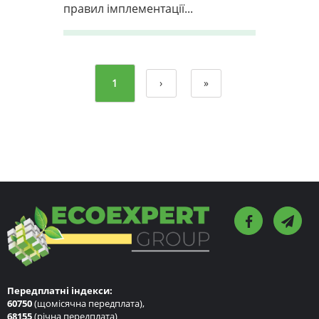
правил імплементації...
1
›
»
Передплатні індекси:
60750
(щомісячна передплата),
68155
(річна передплата)