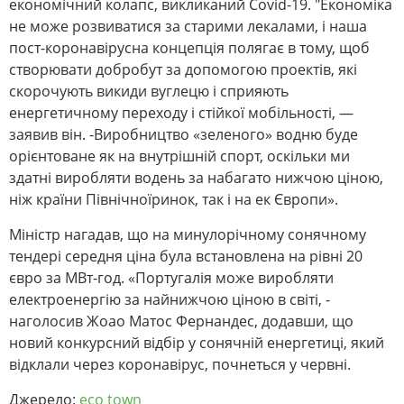
економічний колапс, викликаний Covid-19. "Економіка
не може розвиватися за старими лекалами, і наша
пост-коронавірусна концепція полягає в тому, щоб
створювати добробут за допомогою проектів, які
скорочують викиди вуглецю і сприяють
енергетичному переходу і стійкої мобільності, —
заявив він. -Виробництво «зеленого» водню буде
орієнтоване як на внутрішній спорт, оскільки ми
здатні виробляти водень за набагато нижчою ціною,
ніж країни Північноїринок, так і на ек Європи».
Міністр нагадав, що на минулорічному сонячному
тендері середня ціна була встановлена на рівні 20
євро за МВт-год. «Португалія може виробляти
електроенергію за найнижчою ціною в світі, -
наголосив Жоао Матос Фернандес, додавши, що
новий конкурсний відбір у сонячній енергетиці, який
відклали через коронавірус, почнеться у червні.
Джерело:
eco town