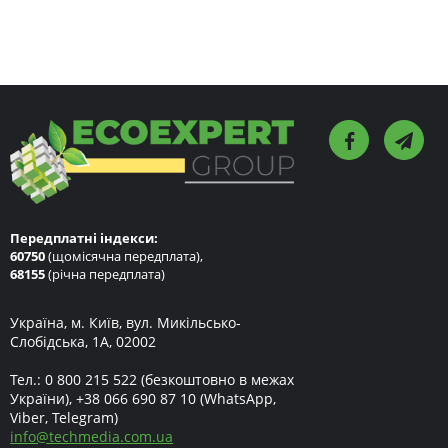
Передплатні індекси:
60750
(щомісячна передплата),
68155
(річна передплата)
Україна, м. Київ, вул. Микільсько-
Слобідська, 1А, 02002
Тел.:
0 800 215 522
(безкоштовно в межах
України),
+38 066 690 87 10
(WhatsApp,
Viber, Telegram)
info
@
techmedia.com.ua