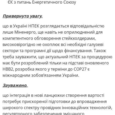
ЄК з питань Енергетичного Союзу
Привернуто увагу,
що в Україні НПЕК розглядається відповідальністю
лише Міненерго, ще навіть не оприлюднений для
компетентного обговорення стейкхолдерами,
високовірогідно не охоплює всі необхідні галузеві
сектори та програмні дії щодо фінансування. Також
треба зауважити, що актуальний НПЕК за процедурою
має бути розроблений тільки на підставі оновленого
НВВ2, розробка якого у терміни до СОР27 є
міжнародним зобов’язанням України.
Зауважено
,
що інтеграція в нові ланцюжки створення вартості
потребує прискореної підготовки до впровадження
широкого спектру провідних інноваційних технологій,
регуляторного забезпечення змішаного