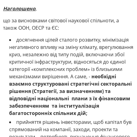
Наголошено
,
що за висновками світової наукової спільноти, а
також ООН, ОЕСР та ЄС:
досягнення цілей сталого розвитку, мінімізація
негативного впливу на зміну клімату, врегулювання
криз, незалежно від типу подій, включаючи збої
критичної інфраструктури, відносяться до єдиної
категорії «комплексних проблем» із близькими
механізмами вирішення. А саме, -
необхідні
взаємно структуровані стратегічні секторальні
рішення (Стратегії, за визначенням) та
відповідні національні плани з їх фінансовим
забезпеченням та інституалізація
багатосторонніх спільних дій;
прийняття рішень інвесторами, щоб капітал був
спрямований на компанії, заходи, проекти та
результати, - потребують визначення фінансового