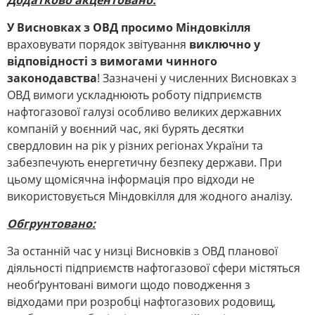
Додатково акцентовано:
У Висновках з ОВД просимо Міндовкілля
враховувати порядок звітування
виключно у
відповідності з вимогами чинного
законодавства
! Зазначені у численних Висновках з
ОВД вимоги ускладнюють роботу підприємств
нафтогазової галузі особливо великих державних
компаній у воєнний час, які бурять десятки
свердловин на рік у різних регіонах України та
забезпечують енергетичну безпеку держави. При
цьому щомісячна інформація про відходи не
використовується Міндовкілля для жодного аналізу.
Обгрунтовано:
За останній час у низці Висновків з ОВД планової
діяльності підприємств нафтогазової сфери містяться
необґрунтовані вимоги щодо поводження з
відходами при розробці нафтогазових родовищ,