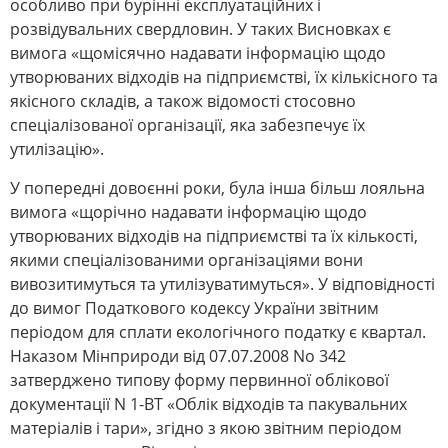
особливо при бурінні експлуатаційних і
розвідувальних свердловин. У таких Висновках є
вимога «щомісячно надавати інформацію щодо
утворюваних відходів на підприємстві, їх кількісного та
якісного складів, а також відомості стосовно
спеціалізованої організації, яка забезпечує їх
утилізацію».
У попередні довоєнні роки, була інша більш лояльна
вимога «щорічно надавати інформацію щодо
утворюваних відходів на підприємстві та їх кількості,
якими спеціалізованими організаціями вони
вивозитимуться та утилізуватимуться». У відповідності
до вимог Податкового кодексу України звітним
періодом для сплати екологічного податку є квартал.
Наказом Мінприроди від 07.07.2008 No 342
затверджено типову форму первинної облікової
документації N 1-ВТ «Облік відходів та пакувальних
матеріалів і тари», згідно з якою звітним періодом