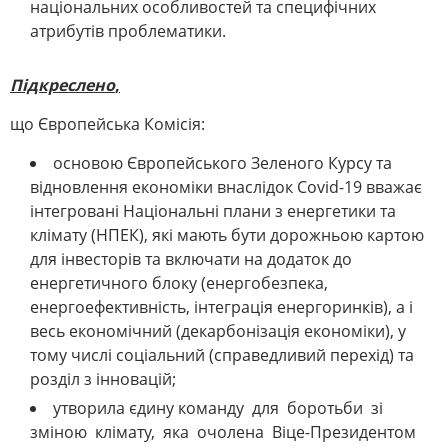
національних особливостей та специфічних
атрибутів проблематики.
Підкреслено
,
що Європейська Комісія:
основою Європейського Зеленого Курсу та
відновлення економіки внаслідок Covіd-19 вважає
інтегровані Національні плани з енергетики та
клімату (НПЕК), які мають бути дорожньою картою
для інвесторів та включати на додаток до
енергетичного блоку (енергобезпека,
енергоефективність, інтеграція енергоринків), а і
весь економічний (декарбонізація економіки), у
тому числі соціальний (справедливий перехід) та
розділ з інновацій;
утворила єдину команду для боротьби зi
зміною клімату, яка очолена Віце-Президентом