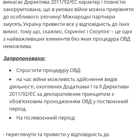
вимагає Директива 2011/92/ЄС характер і повністю
закорумпована, що в умовах війни можна прирівняти
до особливого злочину! Міжнародні партнери
змусять Україну привести все у відповідність до їхніх
вимог, тому що, скажімо, Скринінг і Скоупінг – це одні
з найважливіших елементів без яких процедура ОВД
неможлива.
Запропоновано:
Спростити процедуру ОВД:
на час війни можливість здійснення видів
діяльності, охоплених Додатками І та ІІ Директиви
2011/92/ЄС за декларативним принципом з
обов’язковим проходженням ОВД у поствоєнний
період.
На післявоєнний період:
- переглянути та привести у відповідність до