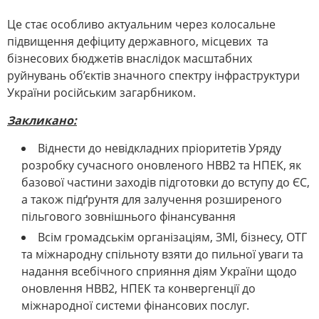
Це стає особливо актуальним через колосальне
підвищення дефіциту державного, місцевих та
бізнесових бюджетів внаслідок масштабних
руйнувань об’єктів значного спектру інфраструктури
України російським загарбником.
Закликано:
Віднести до невідкладних пріоритетів Уряду
розробку сучасного оновленого НВВ2 та НПЕК, як
базової частини заходів підготовки до вступу до ЄС,
а також підґрунтя для залучення розширеного
пільгового зовнішнього фінансування
Всім громадськім організаціям, ЗМІ, бізнесу, ОТГ
та міжнародну спільноту взяти до пильної уваги та
надання всебічного сприяння діям України щодо
оновлення НВВ2, НПЕК та конвергенції до
міжнародної системи фінансових послуг.