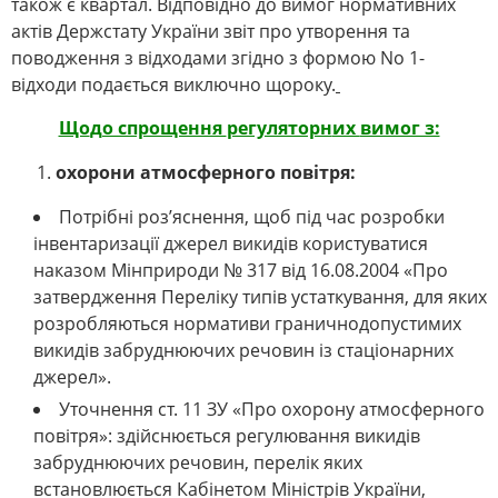
також є квартал. Відповідно до вимог нормативних
актів Держстату України звіт про утворення та
поводження з відходами згідно з формою No 1-
відходи подається виключно щороку.
Що
до спрощення
регуляторн
их
вимог з:
охорони атмосферного повітря:
Потрібні роз’яснення, щоб під час розробки
інвентаризації джерел викидів користуватися
наказом Мінприроди № 317 від 16.08.2004 «Про
затвердження Переліку типів устаткування, для яких
розробляються нормативи граничнодопустимих
викидів забруднюючих речовин із стаціонарних
джерел».
Уточнення ст. 11 ЗУ «Про охорону атмосферного
повітря»: здійснюється регулювання викидів
забруднюючих речовин, перелік яких
встановлюється Кабінетом Міністрів України,