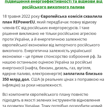
підвищення
енергоефективності та відмови від
російського викопного палива
18 травня 2022 року
Європейська комісія схвалила
план REPowerEU
, який передбачає повну відмову
членів ЄС від російських енергоресурсів. І таке
рішення викликано не тільки російською агресією
проти України, а й енергетичною залежністю
європейської економіки від імпортного російського
викопного. Енергетична залежність української
економіки – це пряме спонсорство озброєння рф. За
нашою останньою оцінкою Україна за російські
енергоносії (нафта, бензин, дизель, газ, вугілля,
ядерне паливо, електроенергія)
заплатила близько
350 млрд дол.
США (в реальних цінах з поправкою на
інфляцію) за роки незалежності.
Всі компонети європейського плану повністю
підходять в якості зелених інструментів відновлення
та розвитку України. Тому потрібно розробити новий