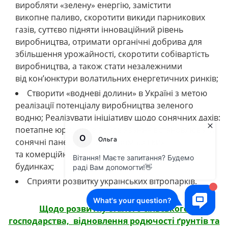
виробляти «зелену» енергію, замістити
викопне паливо, скоротити викиди парникових
газів, суттєво підняти інноваційний рівень
виробництва, отримати органічні добрива для
збільшення урожайності, скоротити собівартість
виробництва, а також стати незалежними
від кон’юнктури волатильних енергетичних ринків;
Створити «водневі долини» в Україні з метою
реалізації потенціалу виробництва зеленого
водню; Реалізувати ініціативу щодо сонячних дахів:
поетапне юридичне зобов’язання встановлювати
сонячні панелі на нових громадських
та комерційних будівлях та нових житлових
будинках;
Сприяти розвитку українських вітропарків.
Щодо розвитку сталого сільського
господарства,
відновлення родючості ґрунтів
та