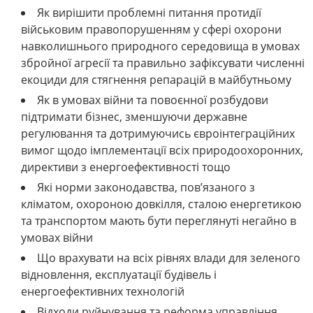
Як вирішити проблемні питання протидії
військовим правопорушенням у сфері охорони
навколишнього природного середовища в умовах
збройної агресії та правильно зафіксувати численні
екоциди для стягнення репарацій в майбутньому
Як в умовах війни та повоєнної розбудови
підтримати бізнес, зменшуючи державне
регулювання та дотримуючись євроінтеграційних
вимог щодо імплементації всіх природоохоронних,
директиви з енергоефективності тощо
Які норми законодавства, пов’язаного з
кліматом, охороною довкілля, сталою енергетикою
та транспортом мають бути переглянуті негайно в
умовах війни
Що врахувати на всіх рівнях влади для зеленого
відновлення, експлуатації будівель і
енергоефективних технологій
Відходи руйнування та реформа управління