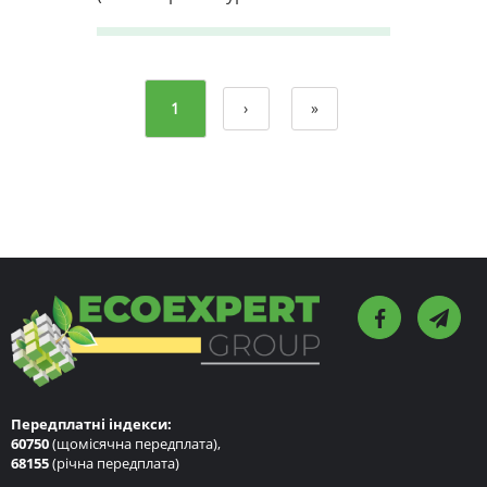
1
›
»
Передплатні індекси:
60750
(щомісячна передплата),
68155
(річна передплата)