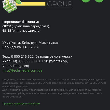
Передплатні індекси:
60750
(щомісячна передплата),
68155
(річна передплата)
Україна, м. Київ, вул. Микільсько-
Слобідська, 1А, 02002
Тел.:
0 800 215 522
(безкоштовно в межах
України),
+38 066 690 87 10
(WhatsApp,
Viber, Telegram)
info
@
techmedia.com.ua
Цитування, копіювання окремих частин текстів чи зображень, передрук чи будь-яке
інше поширення інформації ECOEXPERT можливе за умови посилання на ECOEXPERT
(
www.ecolog-ua.com
).
Для інтернет-видань гіперпосилання є обов'язковим. Матеріали в блоці «Новини
партнерів» публікуються на правах реклами, відповідальність за їхній зміст несе
рекламодавець.
Правила користування сайтом