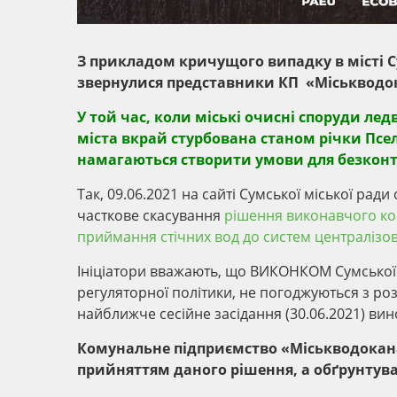
З прикладом кричущого випадку в місті Су
звернулися представники КП «Міськводок
У той час, коли міські очисні споруди л
міста вкрай стурбована станом річки Псел
намагаються створити умови для безконт
Так, 09.06.2021 на сайті Сумської міської ра
часткове скасування
рішення виконавчого ко
приймання стічних вод до систем централізов
Ініціатори вважають, що ВИКОНКОМ Сумської 
регуляторної політики, не погоджуються з ро
найближче сесійне засідання (30.06.2021) ви
Комунальне підприємство «Міськводоканал
прийняттям даного рішення, а обґрунтуван