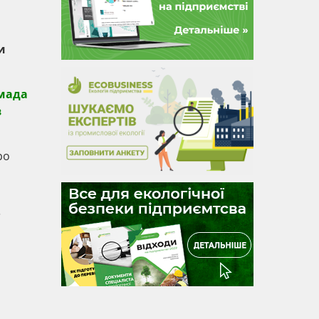
и
омада
в
ро