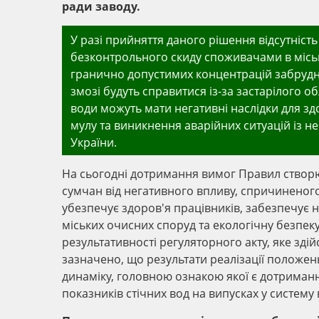
ради заводу.
У разі прийняття даного рішення відсутніст
безконтрольного скиду споживачами в місь
гранично допустимих концентрацій забрудн
змозі будуть справитися із-за застарілого о
води можуть мати негативні наслідки для з
мулу та виникнення аварійних ситуацій із н
України.
На сьогодні дотримання вимог Правил створює
сумчан від негативного впливу, спричинено
убезпечує здоров'я працівників, забезпечує 
міських очисних споруд та екологічну безпек
результативності регуляторного акту, яке зді
зазначено, що результати реалізації положе
динаміку, головною ознакою якої є дотриманн
показників стічних вод на випусках у систему