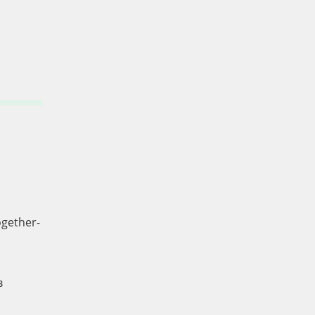
gether-
в