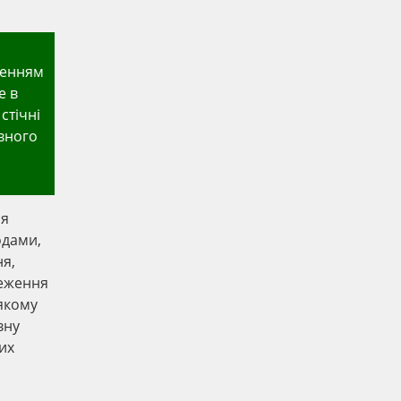
щенням
е в
стічні
ивного
'я
одами,
ня,
теження
 якому
вну
их