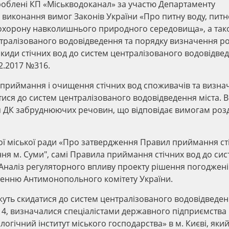
роблені КП «Міськводоканал» за участю Департаменту
а виконання вимог Законів України «Про питну воду, питн
 охорону навколишнього природного середовища», а так
тралізованого водовідведення та порядку визначення р
киди стічних вод до систем централізованого водовідве
2.2017 №316.
 приймання і очищення стічних вод споживачів та визна
ся до систем централізованого водовідведення міста. В 
 ДК забруднюючих речовин, що відповідає вимогам розд
ї міської ради «Про затвердження Правил приймання ст
ня м. Суми", самі Правила приймання стічних вод до сис
Аналіз регуляторного впливу проекту рішення погоджені
ленню Антимонопольного комітету України.
ть скидатися до систем централізованого водовідведе
№ 4, визначалися спеціалістами державного підприємства
огічний інститут міського господарства» в м. Києві, який