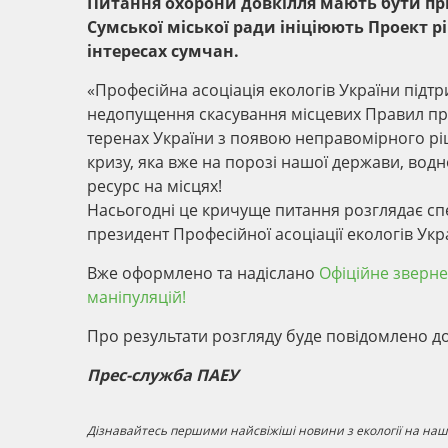
Питання охорони довкілля мають бути прі
Сумської міської ради ініціюють Проект рі
інтересах сумчан.
«Професійна асоціація екологів України підтр
недопущення скасування місцевих Правил при
теренах України з появою неправомірного рі
кризу, яка вже на порозі нашої держави, вод
ресурс на місцях!
Насьогодні це кричуще питання розглядає спе
президент Професійної асоціації екологів Ук
Вже оформлено та надіслано
Офіційне зверне
маніпуляцій!
Про результати розгляду буде повідомлено д
Прес-служба ПАЕУ
Дізнавайтесь першими найсвіжіші новини з екології на наші