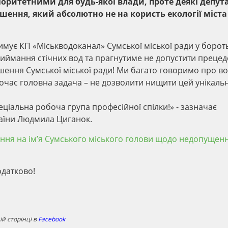
оритетними для будь-якої влади, проте деякі депут
шення, який абсолютно не на користь екології міста 
имує КП «Міськводоканал» Сумської міської ради у бороть
ймання стічних вод та прагнутиме не допустити прецед
шення Сумської міської ради! Ми багато говоримо про в
ночас головна задача – не дозволити нищити цей унікаль
ціальна робоча група професійної спілки!» - зазначає
раїни Людмила Циганок.
ння на ім’я Сумського міського голови щодо недопущен
одатково!
й сторінці в
Facebook