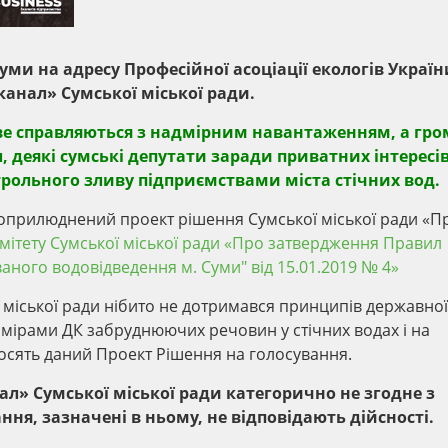
ми на адресу Професійної асоціації екологів Україн
анал» Сумської міської ради.
едве справляються з надмірним навантаженням, а гр
, деякі сумські депутати заради приватних інтересі
рольного зливу підприємствами міста стічних вод.
ди оприлюднений проект рішення Сумської міської ради «П
мітету Сумської міської ради «Про затвердження Правил
аного водовідведення м. Суми" від 15.01.2019 № 4»
міської ради нібито не дотримався принципів державної
змірами ДК забруднюючих речовин у стічних водах і на
носять даний Проект Рішення на голосування.
» Сумської міської ради категорично не згодне з
ня, зазначені в ньому, не відповідають дійсності.