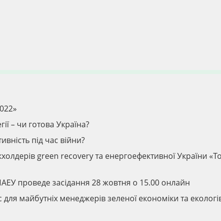
022»
гії – чи готова Україна?
вність під час війни?
олдерів green recovery та енергоефективної України «To
ПАЕУ проведе засідання 28 жовтня о 15.00 онлайн
с для майбутніх менеджерів зеленої економіки та екологі