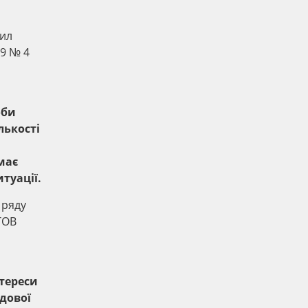
вил
19 № 4
оби
лькості
має
туації.
 ряду
ТОВ
нтереси
дової