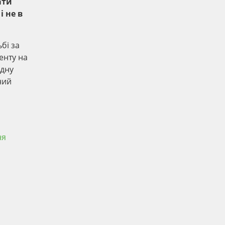
ати
і не в
бі за
енту на
одну
ний
ня