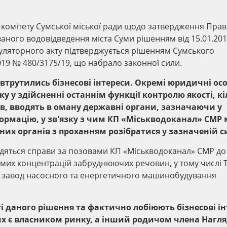
 комітету Сумської міської ради щодо затвердження Пра
аного водовідведення міста Суми рішенням від 15.01.20
уляторного акту підтверджується рішенням Сумського
019 № 480/3175/19, що набрало законної сили.
 втрутились бізнесові інтереси. Окремі юридичні ос
 у здійсненні останнім функції контролю якості, кі
в, вводять в оману державні органи, зазначаючи у
ормацію, у зв'язку з чим КП «Міськводоканал» СМР 
их органів з проханням розібратися у зазначеній си
одяться справи за позовами КП «Міськводоканал» СМР до
мих концентрацій забруднюючих речовин, у тому числі 
й завод насосного та енергетичного машинобудування
ті даного рішення та фактично лобіюють бізнесові і
их є власником ринку, а інший родичом члена Нагля