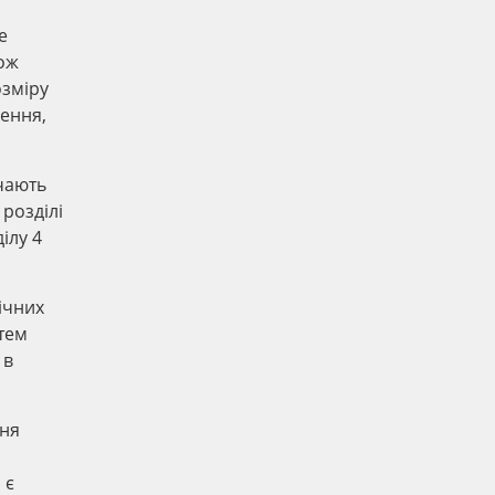
е
ож
озміру
дення,
чають
розділі
ілу 4
ічних
тем
 в
ння
 є