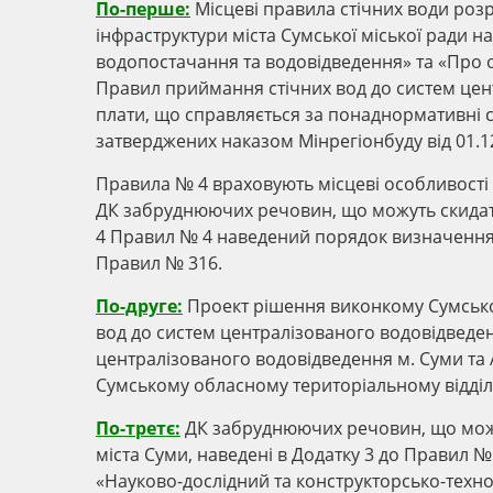
По-перше:
Місцеві правила стічних води роз
інфраструктури міста Сумської міської ради н
водопостачання та водовідведення» та «Про
Правил приймання стічних вод до систем цен
плати, що справляється за понаднормативні с
затверджених наказом Мінрегіонбуду від 01.1
Правила № 4 враховують місцеві особливості
ДК забруднюючих речовин, що можуть скидати
4 Правил № 4 наведений порядок визначення
Правил № 316.
По-друге:
Проект рішення виконкому Сумсько
вод до систем централізованого водовідведен
централізованого водовідведення м. Суми та 
Сумському обласному територіальному відді
По-третє:
ДК забруднюючих речовин, що можу
міста Суми, наведені в Додатку 3 до Правил 
«Науково-дослідний та конструкторсько-технол