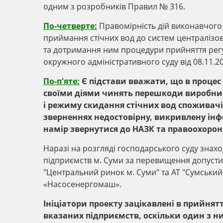
одним з розробників Правил № 316.
По-четверте:
Правомірність дій виконавчого
приймання стічних вод до систем централізов
та дотримання ним процедури прийняття рег
окружного адміністративного суду від 08.11.2
По-п'яте:
Є підстави вважати, що в процес
своїми діями чинять перешкоди виробнику
і режиму скидання стічних вод споживачі
зверненнях недостовірну, викривлену інф
намір звернутися до НАЗК та правоохоронн
Наразі на розгляді господарського суду знах
підприємств м. Суми за перевищення допусти
"Центральний ринок м. Суми" та АТ "Сумськи
«Насосенергомаш».
Ініціатори проекту зацікавлені в прийнят
вказаних підприємств, оскільки один з н