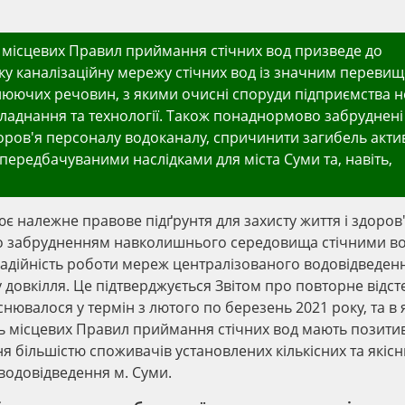
ь місцевих Правил приймання стічних вод призведе до
ку каналізаційну мережу стічних вод із значним переви
юючих речовин, з якими очисні споруди підприємства н
бладнання та технології. Також понаднормово забруднені 
доров'я персоналу водоканалу, спричинити загибель акт
епередбачуваними наслідками для міста Суми та, навіть,
 належне правове підґрунтя для захисту життя і здоров
го забрудненням навколишнього середовища стічними в
надійність роботи мереж централізованого водовідведен
у довкілля. Це підтверджується Звітом про повторне відс
йснювалося у термін з лютого по березень 2021 року, та в
нь місцевих Правил приймання стічних вод мають позити
я більшістю споживачів установлених кількісних та якісн
 водовідведення м. Суми.