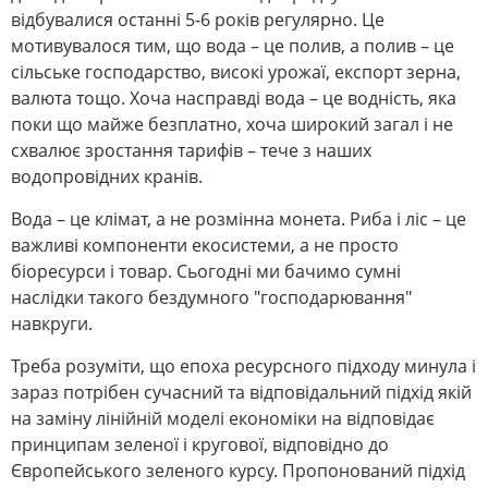
відбувалися останні 5-6 років регулярно. Це
мотивувалося тим, що вода – це полив, а полив – це
сільське господарство, високі урожаї, експорт зерна,
валюта тощо. Хоча насправді вода – це водність, яка
поки що майже безплатно, хоча широкий загал і не
схвалює зростання тарифів – тече з наших
водопровідних кранів.
Вода – це клімат, а не розмінна монета. Риба і ліс – це
важливі компоненти екосистеми, а не просто
біоресурси і товар. Сьогодні ми бачимо сумні
наслідки такого бездумного "господарювання"
навкруги.
Треба розуміти, що епоха ресурсного підходу минула і
зараз потрібен сучасний та відповідальний підхід якій
на заміну лінійній моделі економіки на відповідає
принципам зеленої і кругової, відповідно до
Європейського зеленого курсу. Пропонований підхід