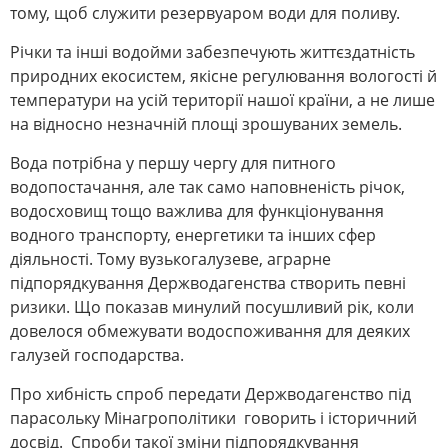
тому, щоб служити резервуаром води для поливу.
Річки та інші водойми забезпечують життєздатність
природних екосистем, якісне регулювання вологості й
температури на усій території нашої країни, а не лише
на відносно незначній площі зрошуваних земель.
Вода потрібна у першу чергу для питного
водопостачання, але так само наповненість річок,
водосховищ тощо важлива для функціонування
водного транспорту, енергетики та інших сфер
діяльності. Тому вузькогалузеве, аграрне
підпорядкування Держводагенства створить певні
ризики. Що показав минулий посушливий рік, коли
довелося обмежувати водоспоживання для деяких
галузей господарства.
Про хибність спроб передати Держводагенство під
парасольку Мінагрополітики говорить і історичний
досвід. Спроби такої зміни підпорядкування