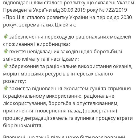
відповідає цілям сталого розвитку що схвалені Указом
Президента України від 30.09.2019 року № 722/2019
«Про Цілі сталого розвитку України на період до 2030
року», зокрема таких Цілей як:
забезпечення переходу до раціональних моделей
споживання і виробництва;
вжиття невідкладних заходів щодо боротьби зі
зміною клімату та її наслідками;
збереження та раціональне використання океанів,
морів і морських ресурсів в інтересах сталого
розвитку;
захист та відновлення екосистем суші та сприяння
їх раціональному використанню, раціональне
лісокористування, боротьба з опустелюванням,
припинення і повернення назад (розвертання)
процесу деградації земель та зупинка процесу втрати
біорізноманіття.
Впевнені, що такий підхід може бути реалізований