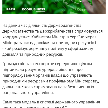
На даний час діяльність Держводагенства,
Держлісагенства та Держрибагенства спрямовується і
координується Кабінетом Міністрів України через
Міністра захисту довкілля та природних ресурсів і
який реалізує державну політику у сфері захисту
довкілля та природних ресурсів.
Громадськість та експертне середовище цілком
підтримало розумне урядове рішення про
підпорядкування органів влади що управляють
природними ресурсами профільному Міністерству,
діяльність якого спрямована на забезпечення їх
раціонального управління.
Саме така модель в системі державного управління
притаманна державам-членам ЄС.