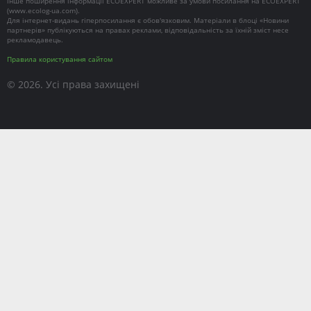
інше поширення інформації ECOEXPERT можливе за умови посилання на ECOEXPERT
(
www.ecolog-ua.com
).
Для інтернет-видань гіперпосилання є обов'язковим. Матеріали в блоці «Новини
партнерів» публікуються на правах реклами, відповідальність за їхній зміст несе
рекламодавець.
Правила користування сайтом
© 2026. Усі права захищені