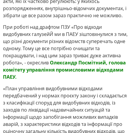
акти, які їх частково регулюють: у якихось
розпорядженнях, внутрішньо-відомчих документах, і
зібрати це все разом зараз практично не можливо.
При роботі над драфтом ПЗУ «Про відходи
видобувних галузейЙ ми в ПАЕУ зіштовхнулися з тим,
що різні документи різних відомств суперечать одне
одному. Тому це все потрібно очищати та
покращувати, і над цим зараз триває дуже активна
робота», - окреслив
Олександр Посмітний, голова
комітету управління промисловими відходами
ПАЕУ.
«План управління видобувними відходами
передбачений у нормах проєкту закону і складається
з класифікації споруд для видобувних відходів, із
заходів по ліквідації надзвичайних ситуацій та
інформації щодо запобігання можливих випадків
аварій, з характеристики відходів та інформації про
оціночну загальну кількість видобувних відходів, що