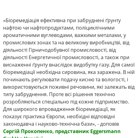
«Біоремедіація ефективна при забруднені ґрунту
нафтою чи нафтопродуктами, поліциклічними
ароматичними вуглеводами, важкими металами, у
промислових зонах та на великому виробництві, від
діяльності Гірничодобувної промисловості, від
діяльності Енергетичної промисловості, а також при
виснаженні ґрунту внаслідок видобутку газу. Для самої
біоремедіації необхідна сировина, яка заражена. В ній
починають регулювати подачу кисню та вологості, і
використовуються поживні речовини, які залежать від
типу забруднення. Проте всі рішення технічно
розробляються спеціально під кожне підприємство.
Для широкого впровадження біоремедіації, як
показує практика Європи, необхідні відповідні
законодавча і науково-технічна бази», - доповів
Сергій Прокопенко, представник Eggersmann