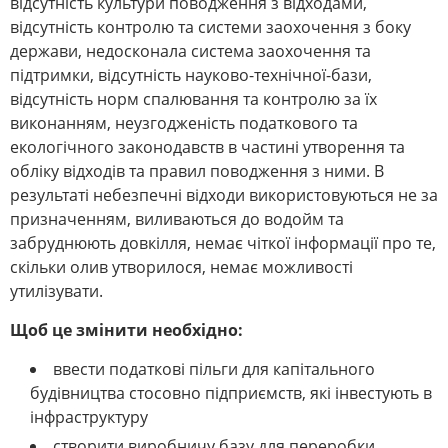
відсутність культури поводження з відходами,
відсутність контролю та системи заохочення з боку
держави, недосконала система заохочення та
підтримки, відсутність науково-технічної-бази,
відсутність норм спалювання та контролю за їх
виконанням, неузгодженість податкового та
екологічного законодавств в частині утворення та
обліку відходів та правил поводження з ними. В
результаті небезпечні відходи використовуються не за
призначенням, виливаються до водойм та
забруднюють довкілля, немає чіткої інформації про те,
скільки олив утворилося, немає можливості
утилізувати.
Щоб це змінити необхідно:
ввести податкові пільги для капітального
будівництва стосовно підприємств, які інвестують в
інфраструктуру
створити виробничу базу для переробки