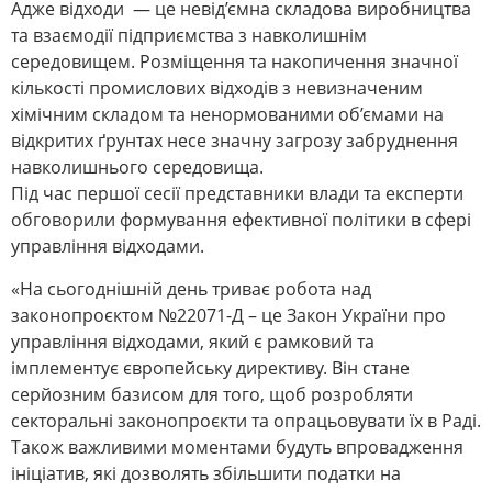
Адже відходи — це невід’ємна складова виробництва
та взаємодії підприємства з навколишнім
середовищем. Розміщення та накопичення значної
кількості промислових відходів з невизначеним
хімічним складом та ненормованими об’ємами на
відкритих ґрунтах несе значну загрозу забруднення
навколишнього середовища.
Під час першої сесії представники влади та експерти
обговорили формування ефективної політики в сфері
управління відходами.
«На сьогоднішній день триває робота над
законопроєктом №22071-Д – це Закон України про
управління відходами, який є рамковий та
імплементує європейську директиву. Він стане
серйозним базисом для того, щоб розробляти
секторальні законопроєкти та опрацьовувати їх в Раді.
Також важливими моментами будуть впровадження
ініціатив, які дозволять збільшити податки на