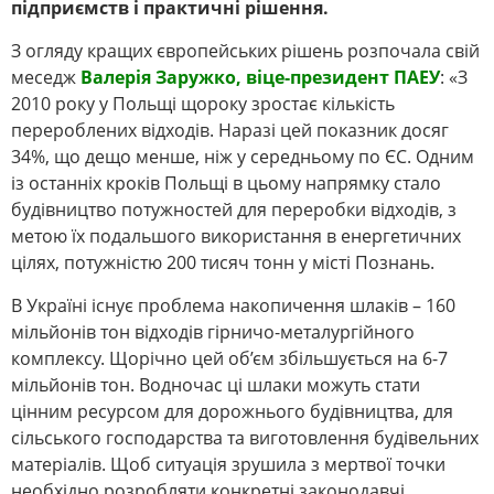
підприємств і практичні рішення.
З огляду кращих європейських рішень розпочала свій
меседж
Валерія Заружко, віце-президент ПАЕУ
: «З
2010 року у Польщі щороку зростає кількість
перероблених відходів. Наразі цей показник досяг
34%, що дещо менше, ніж у середньому по ЄС. Одним
із останніх кроків Польщі в цьому напрямку стало
будівництво потужностей для переробки відходів, з
метою їх подальшого використання в енергетичних
цілях, потужністю 200 тисяч тонн у місті Познань.
В Україні існує проблема накопичення шлаків – 160
мільйонів тон відходів гірничо-металургійного
комплексу. Щорічно цей об’єм збільшується на 6-7
мільйонів тон. Водночас ці шлаки можуть стати
цінним ресурсом для дорожнього будівництва, для
сільського господарства та виготовлення будівельних
матеріалів. Щоб ситуація зрушила з мертвої точки
необхідно розробляти конкретні законодавчі