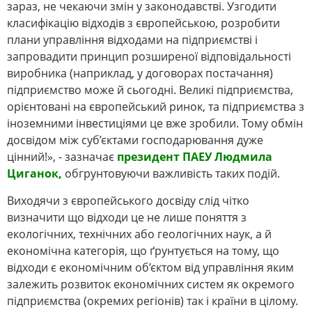
зараз, не чекаючи змін у законодавстві. Узгодити
класифікацію відходів з європейською, розробити
плани управління відходами на підприємстві і
запровадити принцип розширеної відповідальності
виробника (наприклад, у договорах постачання)
підприємство може й сьогодні. Великі підприємства,
орієнтовані на європейський ринок, та підприємства з
іноземними інвестиціями це вже зробили. Тому обмін
досвідом між суб’єктами господарювання дуже
цінний!», - зазначає
президент ПАЕУ Людмила
Циганок,
обгрунтовуючи важливість таких подій.
Виходячи з європейського досвіду слід чітко
визначити що відходи це не лише поняття з
екологічних, технічних або геологічних наук, а й
економічна категорія, що ґрунтується на тому, що
відходи є економічним об’єктом від управління яким
залежить розвиток економічних систем як окремого
підприємства (окремих регіонів) так і країни в цілому.