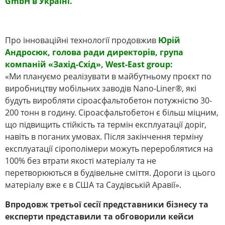
GmbH в Україні.
Про інноваційні технології продовжив
Юрій
Андросюк, голова ради директорів, група
компаній «Захід-Схід», West-East group:
«Ми плануємо реалізувати в майбутньому проєкт по
виробництву мобільних заводів Nano-Liner®, які
будуть виробляти сіроасфальтобетон потужністю 30-
200 тонн в годину. Сіроасфальтобетон є більш міцним,
що підвищить стійкість та термін експлуатації доріг,
навіть в поганих умовах. Після закінчення терміну
експлуатації сірополімери можуть перероблятися на
100% без втрати якості матеріалу та не
перетворюються в будівельне сміття. Дороги із цього
матеріалу вже є в США та Саудівській Аравії».
Впродовж третьої сесії представники бізнесу та
експерти представили та обговорили кейси