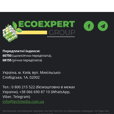
Передплатні індекси:
60750
(щомісячна передплата),
68155
(річна передплата)
Україна, м. Київ, вул. Микільсько-
Слобідська, 1А, 02002
Тел.:
0 800 215 522
(безкоштовно в межах
України),
+38 066 690 87 10
(WhatsApp,
Viber, Telegram)
info
@
techmedia.com.ua
Цитування, копіювання окремих частин текстів чи зображень, передрук чи будь-яке