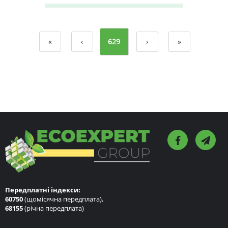
«
‹
629
›
»
Передплатні індекси:
60750
(щомісячна передплата),
68155
(річна передплата)