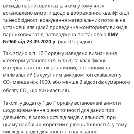
викидів парникових газів, яким у тому числі
встановлено вимоги щодо відображення, кваліфікації
та необхідності врахування матеріальних потоків на
установці для цілей проведення моніторингу викидів
парникових газів, затверджено постановою
КМУ
№
960 від 23.09.2020
р
.
(далі Порядок).
Так, згідно з п. 17 Порядку наведено визначення
категорій установок (А, Б та В) та кваліфікації
матеріальних потоків (значний, незначний та
мінімальний (із сукупним викидом тон еквіваленту
СО
менше ніж 1000, або менше 2 відсотків сумарного
2
обсягу СО
що викидається).
2,
Також, у додатку 1 до Порядку встановлені вимоги
щодо визначення рівня точності для даних про
діяльність, в залежності від видів діяльності, при
цьому найбільш жорсткий є рівень точності 4, у тому
числі для видів діяльності зі спалювання