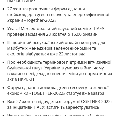
під час війни?
27 жовтня розпочався форум єднання
стейкхолдерів green recovery та енергоефективної
України «Together-2022»
Увага! Міжсекторальний науковий комітет ПАЕУ
проведе засідання 28 жовтня о 15.00 онлайн
III щорічний всеукраїнський онлайн-конгрес для
майбутніх менеджерів зеленої економіки та
екологів відбудеться вже 22 листопада
Про необхідність термінової підтримки вітчизняної
будівельної галузі України в умовах війни: чому
важливо невідкладно внести зміни до нормативних
актів НКРЕКП
Форум єднання довкола green recovery та зеленої
економіки «TOGETHER-2022» стартує вже завтра
Вже 27 жовтня відбудеться форум «TOGETHER-2022»
за ініціативи ПАЕУ: встигніть зареєструватись
Чи потребує експлуатація установки для буріння