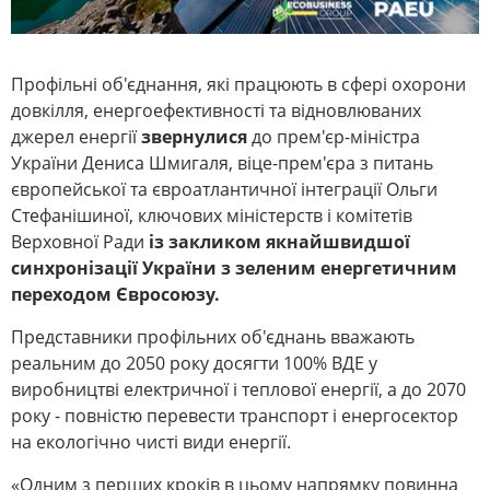
Профільні об'єднання, які працюють в сфері охорони
довкілля, енергоефективності та відновлюваних
джерел енергії
звернулися
до прем'єр-міністра
України Дениса Шмигаля, віце-прем'єра з питань
європейської та євроатлантичної інтеграції Ольги
Стефанішиної, ключових міністерств і комітетів
Верховної Ради
із закликом якнайшвидшої
синхронізації України з зеленим енергетичним
переходом Євросоюзу.
Представники профільних об'єднань вважають
реальним до 2050 року досягти 100% ВДЕ у
виробництві електричної і теплової енергії, а до 2070
року - повністю перевести транспорт і енергосектор
на екологічно чисті види енергії.
«Одним з перших кроків в цьому напрямку повинна