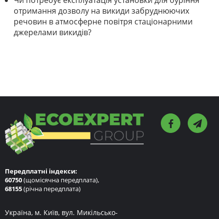
Чи потребує експлуатація установки для буріння
отримання дозволу на викиди забруднюючих
речовин в атмосферне повітря стаціонарними
джерелами викидів?
Передплатні індекси:
60750
(щомісячна передплата),
68155
(річна передплата)
Україна, м. Київ, вул. Микільсько-