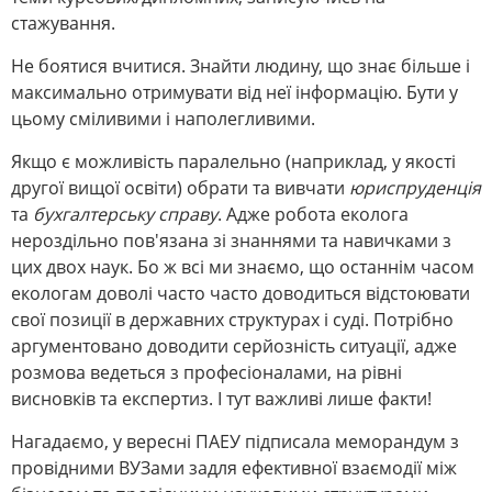
стажування.
Не боятися вчитися. Знайти людину, що знає більше і
максимально отримувати від неї інформацію. Бути у
цьому сміливими і наполегливими.
Якщо є можливість паралельно (наприклад, у якості
другої вищої освіти) обрати та вивчати
юриспруденція
та
бухгалтерську справу
. Адже робота еколога
нероздільно пов'язана зі знаннями та навичками з
цих двох наук. Бо ж всі ми знаємо, що останнім часом
екологам доволі часто часто доводиться відстоювати
свої позиції в державних структурах і суді. Потрібно
аргументовано доводити серйозність ситуації, адже
розмова ведеться з професіоналами, на рівні
висновків та експертиз. І тут важливі лише факти!
Нагадаємо, у вересні ПАЕУ підписала меморандум з
провідними ВУЗами задля ефективної взаємодії між