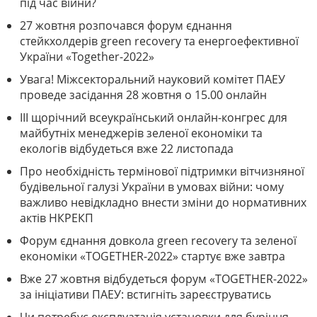
під час війни?
27 жовтня розпочався форум єднання
стейкхолдерів green recovery та енергоефективної
України «Together-2022»
Увага! Міжсекторальний науковий комітет ПАЕУ
проведе засідання 28 жовтня о 15.00 онлайн
III щорічний всеукраїнський онлайн-конгрес для
майбутніх менеджерів зеленої економіки та
екологів відбудеться вже 22 листопада
Про необхідність термінової підтримки вітчизняної
будівельної галузі України в умовах війни: чому
важливо невідкладно внести зміни до нормативних
актів НКРЕКП
Форум єднання довкола green recovery та зеленої
економіки «TOGETHER-2022» стартує вже завтра
Вже 27 жовтня відбудеться форум «TOGETHER-2022»
за ініціативи ПАЕУ: встигніть зареєструватись