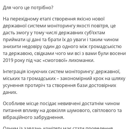
Для чого це потрібно?
На перехідному етапі створення якісно нової
державної системи моніторингу якості повітря, це
дасть змогу у тому числі державних суб’єктам
приймати ці дані та брати їх до уваги і таким чином
знизити недовіру один до одного між громадськістю
та державою, свідками чого ми всі з вами були восени
2019 року під час «смогової» лихоманки.
Інтеграція існуючих систем моніторингу: державної,
міських та громадських – закономірний крок на шляху
усунення протиріч та створення бази достовірних
даних.
Особливе місце посідає невивчені достатнім чином
питання впливу на довкілля шумового, світлового та
вібраційного забруднення.
Одним із завдань комітету має стати проведення