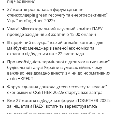
під час війни?
27 жовтня розпочався форум єднання
стейкхолдерів green recovery та енергоефективної
України «Together-2022»
Увага! Міжсекторальний науковий комітет ПАЕУ
проведе засідання 28 жовтня о 15.00 онлайн
III щорічний всеукраїнський онлайн-конгрес для
майбутніх менеджерів зеленої економіки та
екологів відбудеться вже 22 листопада
Про необхідність термінової підтримки вітчизняної
будівельної галузі України в умовах війни: чому
важливо невідкладно внести зміни до нормативних
актів НКРЕКП
Форум єднання довкола green recovery та зеленої
економіки «TOGETHER-2022» стартує вже завтра
Вже 27 жовтня відбудеться форум «TOGETHER-2022»
за ініціативи ПАЕУ: встигніть зареєструватись