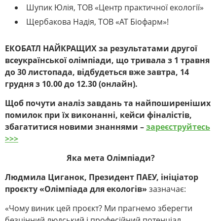
Шупик Юлія, ТОВ «Центр практичної екології»
Щербакова Надія, ТОВ «АТ Біофарм»!
ЕКОБАТЛ НАЙКРАЩИХ за результатами другої
всеукраїнської олімпіади, що тривала з 1 травня
до 30 листопада, відбудеться вже завтра, 14
грудня з 10.00 до 12.30 (онлайн).
Щоб почути аналіз завдань та найпоширеніших
помилок при їх виконанні, кейси фіналістів,
збагатитися новими знаннями –
зареєструйтесь
>>>
Яка мета Олімпіади?
Людмила Циганок, Президент ПАЕУ, ініціатор
проєкту «Олімпіада для екологів»
зазначає:
«Чому виник цей проєкт? Ми прагнемо зберегти
безцінний людський і професійний потенціал