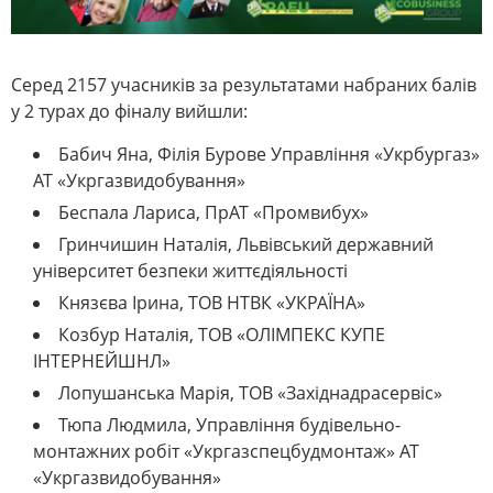
Серед 2157 учасників за результатами набраних балів
у 2 турах до фіналу вийшли:
Бабич Яна, Філія Бурове Управління «Укрбургаз»
АТ «Укргазвидобування»
Беспала Лариса, ПрАТ «Промвибух»
Гринчишин Наталія, Львівський державний
університет безпеки життєдіяльності
Князєва Ірина, ТОВ НТВК «УКРАЇНА»
Козбур Наталія, ТОВ «ОЛІМПЕКС КУПЕ
ІНТЕРНЕЙШНЛ»
Лопушанська Марія, ТОВ «Західнадрасервіс»
Тюпа Людмила, Управління будівельно-
монтажних робіт «Укргазспецбудмонтаж» АТ
«Укргазвидобування»