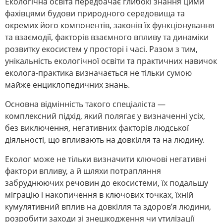
Екологічна освіта передбачає глибокі знання цими
фахівцями будови природного середовища та
окремих його компонентів, законів їх функціонування
та взаємодії, факторів взаємного впливу та динаміки
розвитку екосистем у просторі і часі. Разом з тим,
унікальність екологічної освіти та практичних навичок
еколога-практика визначається не тільки сумою
майже енциклопедичних знань.
Основна відмінність такого спеціаліста —
комплексний підхід, який полягає у визначенні усіх,
без виключення, негативних факторів людської
діяльності, що впливають на довкілля та на людину.
Еколог може не тільки визначити ключові негативні
фактори впливу, а й шляхи потрапляння
забруднюючих речовин до екосистеми, їх подальшу
міграцію і накопичення в ключових точках, їхній
кумулятивний вплив на довкілля та здоров’я людини,
розробити заходи зі знешкодження чи утилізації