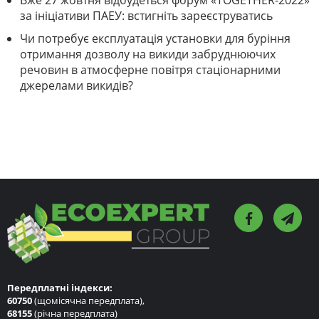
Вже 27 жовтня відбудеться форум «TOGETHER-2022»
за ініціативи ПАЕУ: встигніть зареєструватись
Чи потребує експлуатація установки для буріння
отримання дозволу на викиди забруднюючих
речовин в атмосферне повітря стаціонарними
джерелами викидів?
Передплатні індекси:
60750
(щомісячна передплата),
68155
(річна передплата)