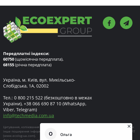
Передплатні індекси:
60750
(щомісячна передплата),
68155
(річна передплата)
Україна, м. Київ, вул. Микільсько-
Слобідська, 1А, 02002
Тел.:
0 800 215 522
(безкоштовно в межах
України),
+38 066 690 87 10
(WhatsApp,
Viber, Telegram)
info
@
techmedia.com.ua
Цитування, копіювання окремих частин текстів чи зображень, передрук чи будь-яке
інше поширення інформації ECOEXPERT можливе за умови посилання на ECOEXPERT
(
www.ecolog-ua.com
).