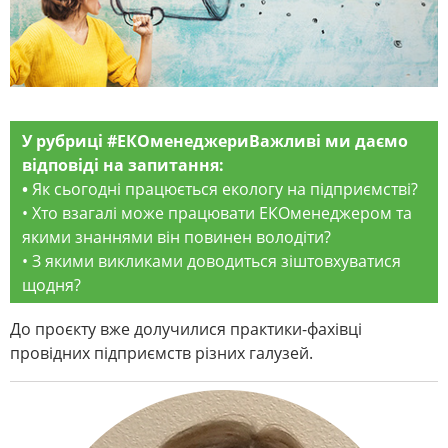
У рубриці #ЕКОменеджериВажливі ми даємо
відповіді на запитання:
•
Як сьогодні працюється екологу на підприємстві?
• Хто взагалі може працювати ЕКОменеджером та
якими знаннями він повинен володіти?
• З якими викликами доводиться зіштовхуватися
щодня?
До проєкту вже долучилися практики-фахівці
провідних підприємств різних галузей.