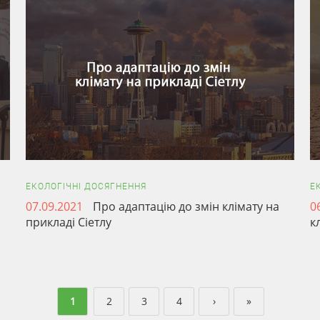
ЕКОЛОГІЧНІ ДОСЯГНЕННЯ
Е
07.09.2021
Про адаптацію до змін клімату на
0
прикладі Сіетлу
к
1
2
3
4
›
»