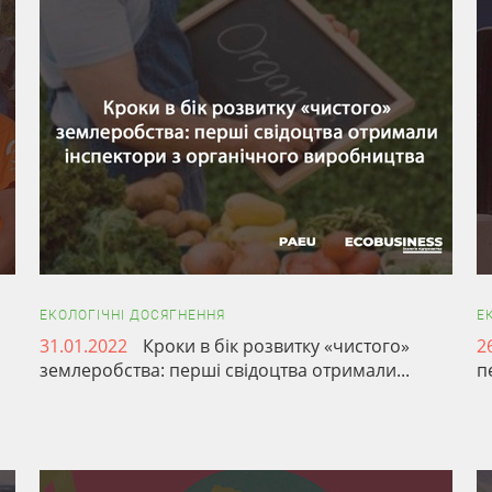
ЕКОЛОГІЧНІ ДОСЯГНЕННЯ
Е
31.01.2022
Кроки в бік розвитку «чистого»
2
землеробства: перші свідоцтва отримали...
п