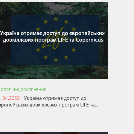
Стор
КОЛОГІЧНІ ДОСЯГНЕННЯ
1.04.2022
Україна отримає доступ до
вропейських довкіллєвих програм LIFE та...