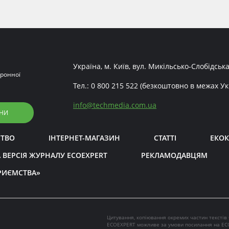
Україна, м. Київ, вул. Микільсько-Слобідська
ронної
Тел.:
0 800 215 522
(безкоштовно в межах Ук
info
@
techmedia.com.ua
НИ
СТВО
ІНТЕРНЕТ-МАГАЗИН
СТАТТІ
ЕКОК
 ВЕРСІЯ ЖУРНАЛУ ECOEXPERT
РЕКЛАМОДАВЦЯМ
РИЄМСТВА»
Цитування, копіювання окремих частин текстів
ECOEXPERT можливе за умови посилання на EC