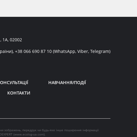
, 1А, 02002
раїни),
+38 066 690 87 10
(WhatsApp, Viber, Telegram)
ОНСУЛЬТАЦІЇ
НАВЧАННЯ/ПОДІЇ
КОНТАКТИ
 чи зображень, передрук чи будь-яке інше поширення інформації
OEXPERT (
www.ecolog-ua.com
).