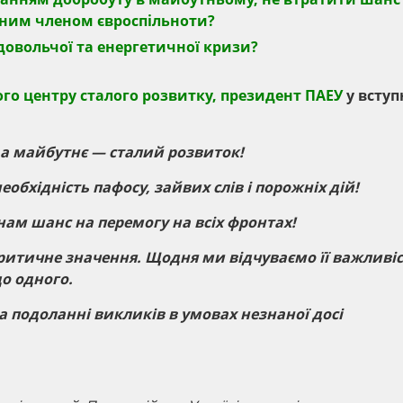
вним членом євроспільноти?
овольчої та енергетичної кризи?
о центру сталого розвитку, президент ПАЕУ
у всту
 а майбутнє — сталий розвиток!
еобхідність пафосу, зайвих слів і порожніх дій!
ам шанс на перемогу на всіх фронтах!
 критичне значення. Щодня ми відчуваємо її важливі
до одного.
 подоланні викликів в умовах незнаної досі