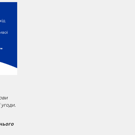
ови
 угоди.
нього