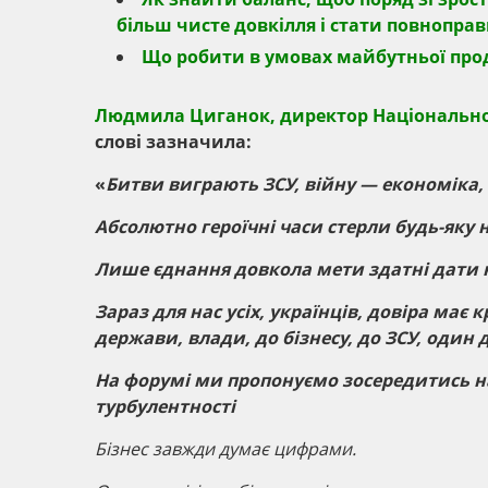
більш чисте довкілля і стати повнопра
Що робити в умовах майбутньої прод
Людмила Циганок, директор Національног
слові зазначила:
«
Битви виграють ЗСУ, війну — економіка,
Абсолютно героїчні часи стерли будь-яку н
Лише єднання довкола мети здатні дати н
Зараз для нас усіх, українців, довіра має
держави, влади, до бізнесу, до ЗСУ, один 
На форумі ми пропонуємо зосередитись на
турбулентності
Бізнес завжди думає цифрами.