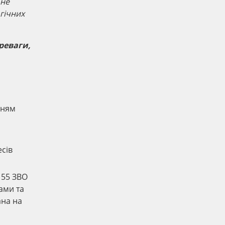
 не
гічних
реваги,
нням
есів
 55 ЗВО
ами та
ана на