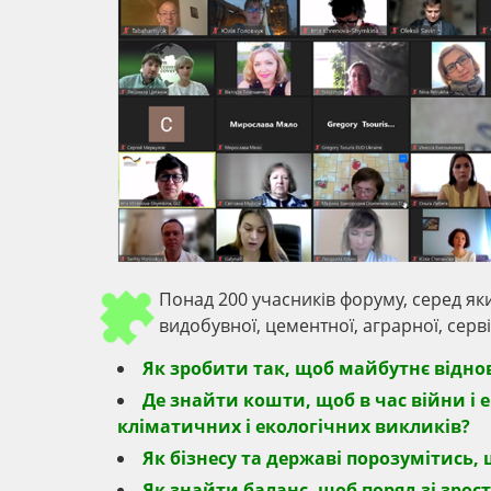
Понад 200 учасників форуму, серед яки
видобувної, цементної, аграрної, серв
Як зробити так, щоб майбутнє відно
Де знайти кошти, щоб в час війни і
кліматичних і екологічних викликів?
Як бізнесу та державі порозумітись,
Як знайти баланс, щоб поряд зі зро