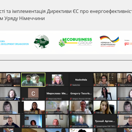
ті та імплементація Директиви ЄС про енергоефективніс
ням Уряду Німеччини