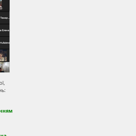
ї,
нь:
анням
 на