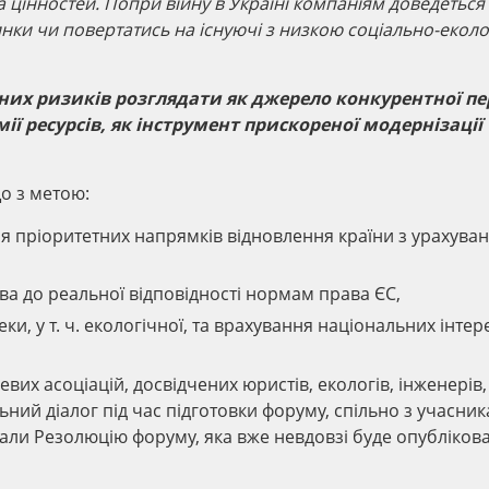
а цінностей. Попри війну в Україні компаніям доведеться
инки чи повертатись на існуючі з низкою соціально-еколо
их ризиків розглядати як джерело конкурентної пе
ії ресурсів, як інструмент прискореної модернізації
що
з метою:
 пріоритетних напрямків відновлення країни з урахува
а до реальної відповідності нормам права ЄС,
и, у т. ч. екологічної, та врахування національних інтер
вих асоціацій, досвідчених юристів, екологів, інженерів,
ьний діалог під час підготовки форуму, спільно з учасник
ли Резолюцію форуму, яка вже невдовзі буде опубліков