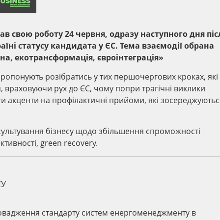
свою роботу 24 червня, одразу наступного дня післ
їні статусу кандидата у ЄС. Тема взаємодії обрана
йна, екотрансформація, євроінтеграція»
ропонують розібратись у тих першочергових кроках, які
я, враховуючи рух до ЄС, чому попри трагічні виклики
и акценти на профілактичні прийоми, які зосереджуютьс
ультування бізнесу щодо збільшення спроможності
тивності, green recovery.
ЕУ
овадження стандарту систем енергоменеджменту в