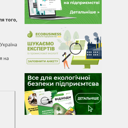
я того,
 Україна
я на