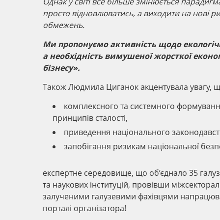
Однак у світі все більше змінюється парадигм
просто відновлюватись, а виходити на нові р
обмежень.
Ми пропонуємо активність щодо екологічн
а необхідність вимушеної жорсткої економ
бізнесу».
Також Людмила Циганок акцентувала увагу, 
комплексного та системного формування
принципів сталості,
приведення національного законодавств
запобігання ризикам національної безпек
експертне середовище, що об’єднало 35 галузе
та наукових інституцій, провівши міжсекторал
залученими галузевими фахівцями напрацюва
порталі організатора!