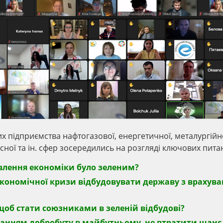
х підприємства нафтогазової, енергетичної, металургійно
існої та ін. сфер зосередились на розгляді ключових пита
влення економіки було зеленим?
 економічної кризи відбудовувати державу з врахув
 щоб стати союзниками в зеленій відбудові?
станням добробуту в майбутньому, не втратити шанс