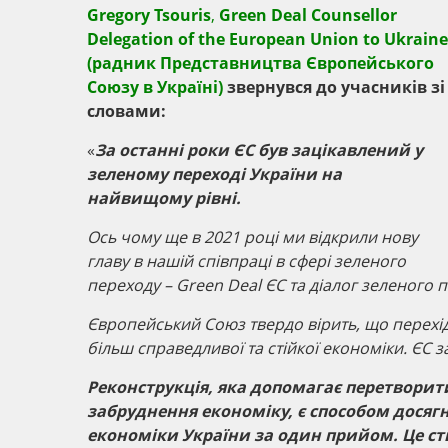
Gregory
Tsouris
,
Green
Deal
Counsellor
Delegation
of
the
European
Union
to
Ukraine
(радник Представництва Європейського
Союзу в Україні)
звернувся до учасників зі
словами:
«
За останні роки ЄС був зацікавлений у
зеленому переході України на
найвищому рівні.
Ось чому ще в 2021 році ми відкрили нову
главу в нашій співпраці в сфері зеленого
переходу –
Green
Deal
ЄС та діалог зеленого 
Європейський Союз твердо вірить, що перехід
більш справедливої та стійкої економіки. ЄС 
Реконструкція, яка допомагає перетворити
забруднення економіку, є способом дося
економіки України за один прийом. Це ств