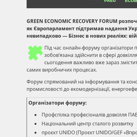
GREEN ECONOMIC RECOVERY FORUM розпочав 
як Європарламент підтримав надання Укра
невипадково — Бізнес в нових реаліях: ві
Під час онлайн-форуму організатори п
зобов’язана здійснити в сфері довкілл
сьогодення важливо вже зараз змістит
самих виробничих процесах.
Форум спрямований на інформування та конс
промисловості до екомодернізації, енергоефек
Організатори форуму:
Профспілка професіоналів довкілля ПА
Національний центр сталого розвитку
проєкт UNIDO (Проєкт UNIDO/GEF «Впр