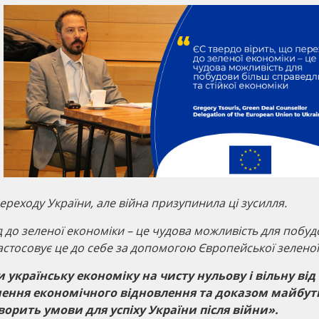
переходу України, але війна призупинила ці зусилля.
 до зеленої економіки – це чудова можливість для побуд
застосовує це до себе за допомогою Європейської зеленої
 українську економіку на чисту нульову і вільну від
гнення економічного відновлення та доказом майбут
орить умови для успіху України після війни».