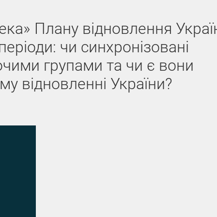
ека» Плану відновлення Украї
періоди: чи синхронізовані
чими групами та чи є вони
му відновленні України?