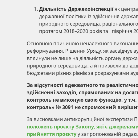
Діяльність Держекоінспекції
як центра
державної політики із здійснення держа
природного середовища, раціонального 
протягом 2018–2020 років та І півріччя 
Основною причиною неналежного виконання Д
реформування. Рішення Уряду, як засвідчує а
вплинули не лише на діяльність органу держ
природного середовища, а й призвели до до
бюджетами різних рівнів за розрахунками ауд
За відсутності адекватного та реалістичн
здійсненні заходів, спрямованих на дося
контроль не виконую свою функцію, у т.ч
контроль» № 3091 не спроможний вирішит
За висновками антикорупційної експертизи П
положень проєкту Закону, які є джерела
прийняття проєкту
у запропонованій редакці