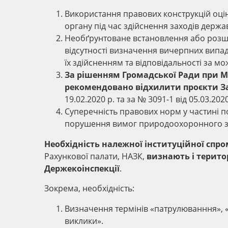
Використання правових конструкцій оц
органу під час здійснення заходів держ
Необґрунтоване встановлення або розш
відсутності визначення вичерпних випадкі
їх здійсненням та відповідальності за мо
За рішенням Громадської Ради при Мін
рекомендовано відхилити проєкти За
19.02.2020 р. та за № 3091-1 від 05.03.2020
Суперечність правових норм у частині 
порушення вимог природоохоронного з
Необхідність належної інституційної спр
Рахункової палати, НАЗК,
визнають і терито
Держекоінспекції
.
Зокрема, необхідність:
Визначення термінів «патрулюванння», «
виклики».