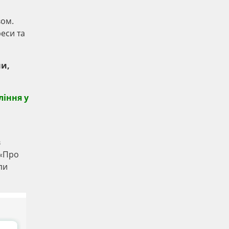
вом.
реси та
ни,
ління у
в
 «Про
пи