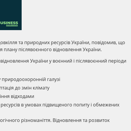
довкілля та природних ресурсів України, повідомив, що
я плану післявоєнного відновлення України.
відновлення України у воєнний і післявоєнний періоди
 природоохоронній галузі
птація до змін клімату
іння відходами
ресурсів в умовах підвищеного попиту і обмежених
гічного різноманіття. Відновлення та розвиток