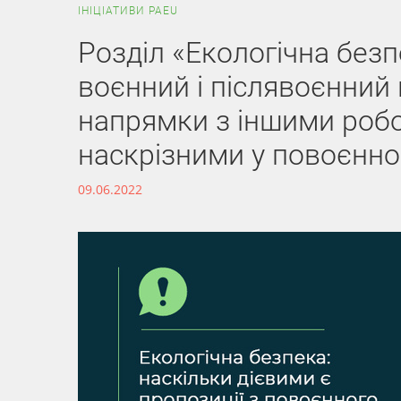
ІНІЦІАТИВИ PAEU
Розділ «Екологічна безп
воєнний і післявоєнний 
напрямки з іншими робо
наскрізними у повоєнно
09.06.2022