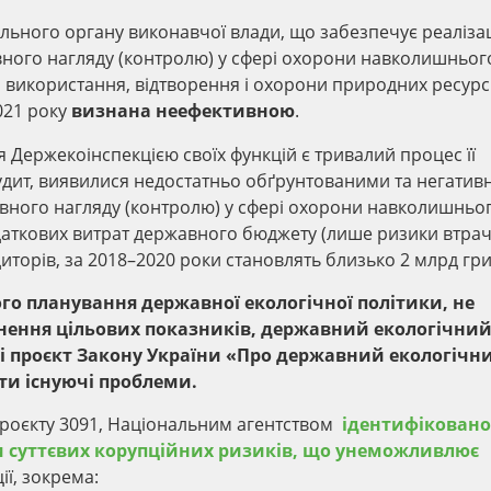
льного органу виконавчої влади, що забезпечує реаліза
вного нагляду (контролю) у сфері охорони навколишньог
використання, відтворення і охорони природних ресурсі
2021 року
визнана неефективною
.
ержекоінспекцією своїх функцій є тривалий процес її
удит, виявилися недостатньо обґрунтованими та негатив
авного нагляду (контролю) у сфері охорони навколишньо
даткових витрат державного бюджету (лише ризики втра
иторів, за 2018–2020 роки становлять близько 2 млрд гри
ого планування державної екологічної політики, не
гнення цільових показників, державний екологічни
. і проєкт Закону України «Про державний екологічн
и існуючі проблеми.
роєкту 3091, Національним агентством
ідентифіковано
ми суттєвих корупційних ризиків, що унеможливлює
ї, зокрема: