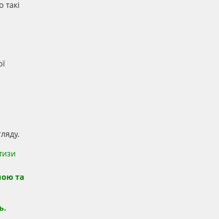
 такі
ої
ляду.
тизи
ною та
ь.