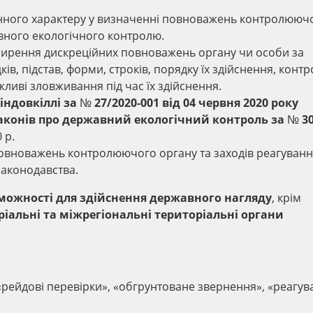
інного характеру у визначенні повноважень контролююч
авного екологічного контролю.
ирення дискреційних повноважень органу чи особи за
в, підстав, форми, строків, порядку їх здійснення, конт
жливі зловживання під час їх здійснення.
довкіллі за № 27/2020-001 від 04 червня 2020 року
конів про державний екологічний контроль за № 3
 р.
повноважень контролюючого органу та заходів реагуванн
аконодавства.
оможності для здійснення державного нагляду
, крім
ріальні та міжрегіональні територіальні органи
рейдові перевірки», «обгрунтоване звернення», «реагув