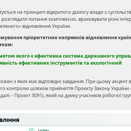
ується на принципі відкритого діалогу влади з суспільст
ь розглядати питання комплексно, враховувати різні інте
еленого» відновлення України.
мування пріоритетних напрямків відновлення краї
мкам:
метою якого є ефективна система державного управ
явність ефективних інструментів та екологічний
кожен з яких має відповідні завдання. При цьому акцент 
ого контролю шляхом прийняття Проєкту Закону України
алі – Проєкт 3091), який на думку учасників робочої гру