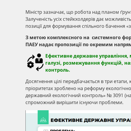
Міністр зазначає, що робота над планом ґрунт
Залученість усіх стейкхолдерів дає можливіст
позиції для формування спільного бачення «з
З метою комплексного на системного фор
ПАЕУ надає пропозиції по окремим напря
Ефективне державне управління, 
галузі, розмежування функцій, на
контроль.
Досягнення цілі передбачається в три етапи, 
пріоритетах зроблено на реформу екологічн
державний екологічний контроль» № 3091 (над
спроможний вирішити існуючи проблеми.