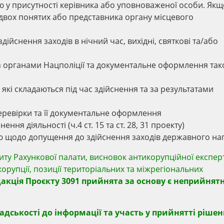
 у присутності керівника або уповноваженої особи. Якщо
е двох понятих або представника органу місцевого
дійснення заходів в нічний час, вихідні, святкові та/або
з органами Нацполіції та документальне оформлення так
кі складаються під час здійснення та за результатами
еревірки та її документальне оформлення
 діяльності (ч.4 ст. 15 та ст. 28, 31 проекту)
ю щодо допущення до здійснення заходів державного наг
иту Рахункової палати, висновок антикорупційної експер
орупції, позиції територіальних та міжрегіональних
акція Проєкту 3091 прийнята за основу є неприйнят
дськості до інформації та участь у прийнятті рішен