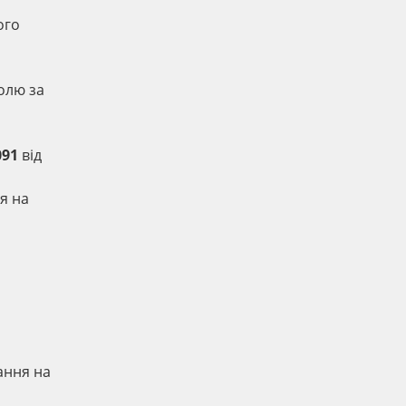
ого
ролю за
091
від
я на
ання на