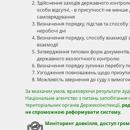
Здійснення заходів державного контролю
особи відсутні, - в присутності не менш
самоврядування
Визначення порядку, підстав та способу з
неробочі дні
Визначення порядку, способу взаємодії 
взаємодії
Затвердження типових форм документів, я
державного екологічного контролю
Визначення порядку зупинки перебігу п
Узгодження повноважень щодо призупинення
Можливість звернення до суду з вимого
За вказаних умов, враховуючи результати ауд
Національне агентство з питань запобігання к
територіальних органів Держекоінспекції,
ред
не спроможною реформувати систему.
Моніторинг довкілля, доступ грома