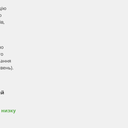
цію
о
в,
но
го
чання
вень).
й
ий
 низку