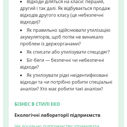
Відходи діляться на класи: перший,
другий і так далі. Як відбувається продаж
відходів другого класу (це небезпечні
відходи)?
Як правильно здійснювати утилізацію
акумуляторів, щоб потім не виникало
проблем із держорганами?
Як списати або утилізувати спецодяг?
Біг-беги — безпечні чи небезпечні
відходи?
Як утилізувати рідкі неідентифіковані
відходи та чи потрібно робити спеціальні
аналізи? Хто має робити такі аналізи?
БІЗНЕС В СТИЛІ ЕКО
Екологічні лабораторії підприємств
Чи доцільно підприємству утримувати