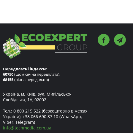
Передплатні індекси:
60750
(щомісячна передплата),
68155
(річна передплата)
Україна, м. Київ, вул. Микільсько-
Слобідська, 1А, 02002
Тел.:
0 800 215 522
(безкоштовно в межах
України),
+38 066 690 87 10
(WhatsApp,
Viber, Telegram)
info
@
techmedia.com.ua