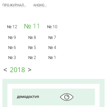
ПРО ЖУРНАЛ
АНОНС
№ 11
№ 12
№ 10
№ 9
№ 8
№ 7
№ 6
№ 5
№ 4
№ 3
№ 2
№ 1
<
2018
>
ДЕМОДОСТУП