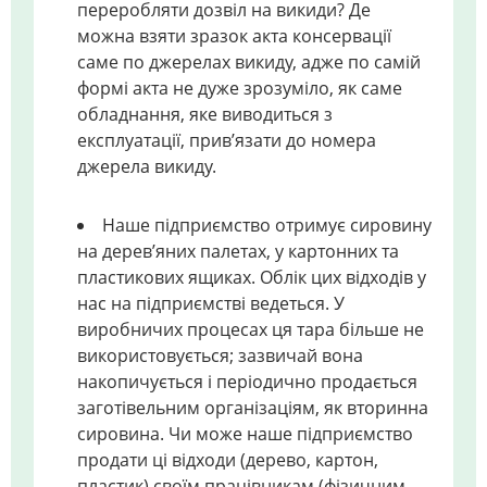
переробляти дозвіл на викиди? Де
можна взяти зразок акта консервації
саме по джерелах викиду, адже по самій
формі акта не дуже зрозуміло, як саме
обладнання, яке виводиться з
експлуатації, прив’язати до номера
джерела викиду.
Наше підприємство отримує сировину
на дерев’яних палетах, у картонних та
пластикових ящиках. Облік цих відходів у
нас на підприємстві ведеться. У
виробничих процесах ця тара більше не
використовується; зазвичай вона
накопичується і періодично продається
заготівельним організаціям, як вторинна
сировина. Чи може наше підприємство
продати ці відходи (дерево, картон,
пластик) своїм працівникам (фізичним