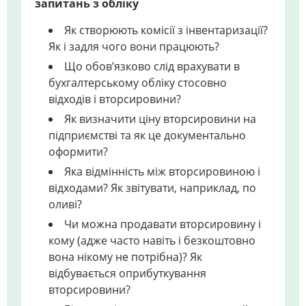
запитань з обліку
Як створюють комісії з інвентаризації?
Як і задля чого вони працюють?
Що обов’язково слід врахувати в
бухгалтерському обліку стосовно
відходів і вторсировини?
Як визначити ціну вторсировини на
підприємстві та як це документально
оформити?
Яка відмінність між вторсировиною і
відходами? Як звітувати, наприклад, по
оливі?
Чи можна продавати вторсировину і
кому (адже часто навіть і безкоштовно
вона нікому не потрібна)? Як
відбувається оприбуткування
вторсировини?