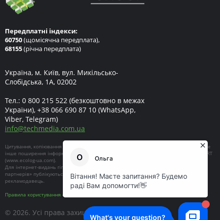
Передплатні індекси:
60750
(щомісячна передплата),
68155
(річна передплата)
Україна, м. Київ, вул. Микільсько-
Слобідська, 1А, 02002
Тел.:
0 800 215 522
(безкоштовно в межах
України),
+38 066 690 87 10
(WhatsApp,
Viber, Telegram)
info
@
techmedia.com.ua
Цитування, копіювання окремих частин текстів чи зображень, передрук чи будь-яке
інше поширення інформації ECOEXPERT можливе за умови посилання на ECOEXPERT
(
www.ecolog-ua.com
).
Для інтернет-видань гіперпосилання є обов'язковим. Матеріали в блоці «Новини
партнерів» публікуються на правах реклами, відповідальність за їхній зміст несе
рекламодавець.
Правила користування сайтом
© 2026. Усі права захищені