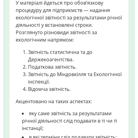
У матеріалі йдеться про обов’язкову
процедуру для підприємств — надання
екологічної звітності за результатами річної
діяльності у встановлені строки.
Розглянуто різновиди звітності за
екологічним напрямом:
Звітність статистична та до
Держекоагентства.
Податкова звітність.
Звітність до Міндовкілля та Екологічної
інспекції.
Відомча звітність.
Акцентовано на таких аспектах:
яку саме звітність за результатами
річної діяльності слід подавати в ті чи ті
інстанції;
в які терміни слід подавати звітність;