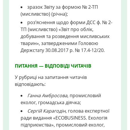
зразок Звіту за формою № 2-ТП
(мисливство) (річна);
роз’яснення щодо форми ДСС ф. № 2-
ТП (мисливство) «Звіт про облік,
добування та розведення мисливських
тварин», затвердженими Головою
Держстату 30.08.2017 р. № 17.4-12/20.
ПИТАННЯ — ВІДПОВІДІ ЧИТАЧІВ
У рубриці на запитання читачів
відповідають:
Ганна Амбросова
, промисловий
еколог, громадська діячка;
Сергій Карагодін
, голова експертної
ради видання «ECOBUSINESS. Екологія
підприємства», промисловий еколог,