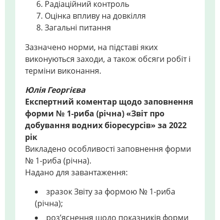
Радіаційний контроль
Оцінка впливу на довкілля
Загальні питання
Зазначено норми, на підставі яких
виконуються заходи, а також обсяги робіт і
терміни виконання.
Юлія Георгієва
Експертний коментар щодо заповнення
форми № 1-риба (річна) «Звіт про
добування водних біоресурсів» за 2022
рік
Викладено особливості заповнення форми
№ 1-риба (річна).
Надано для завантаження:
зразок Звіту за формою № 1-риба
(річна);
роз’яснення щодо показників форми