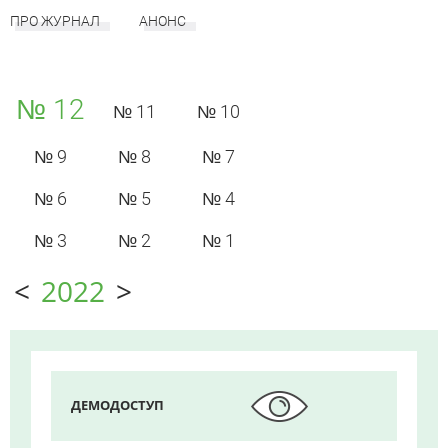
ПРО ЖУРНАЛ
АНОНС
№ 12
№ 11
№ 10
№ 9
№ 8
№ 7
№ 6
№ 5
№ 4
№ 3
№ 2
№ 1
<
2022
>
ДЕМОДОСТУП