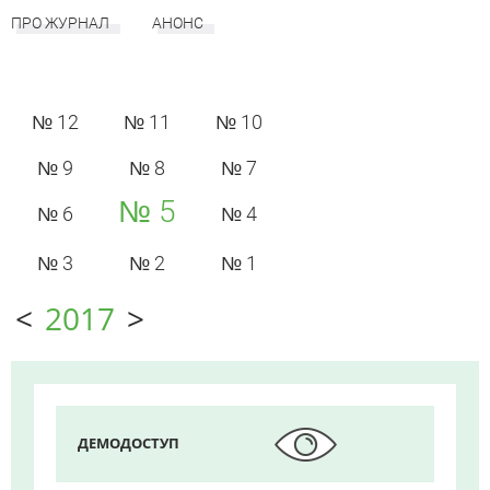
ПРО ЖУРНАЛ
АНОНС
№ 12
№ 11
№ 10
№ 9
№ 8
№ 7
№ 5
№ 6
№ 4
№ 3
№ 2
№ 1
<
2017
>
ДЕМОДОСТУП