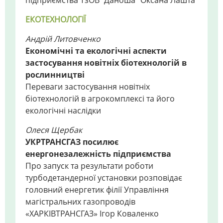
підприємства ТзОВ "Даноша" Оксана Лашта
ЕКОТЕХНОЛОГІЇ
Андрій Литовченко
Економічні та екологічні аспекти
застосування новітніх біотехнологій в
рослинництві
Переваги застосування новітніх
біотехнологій в агрокомплексі та його
екологічні наслідки
Олеся Щербак
УКРТРАНСГАЗ посилює
енергонезалежність підприємства
Про запуск та результати роботи
турбодетандерної установки розповідає
головний енергетик філії Управління
магістральних газопроводів
«ХАРКІВТРАНСГАЗ» Ігор Коваленко