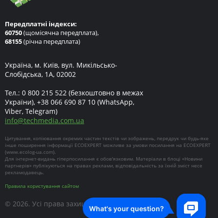
Передплатні індекси:
60750
(щомісячна передплата),
68155
(річна передплата)
Україна, м. Київ, вул. Микільсько-
Слобідська, 1А, 02002
Тел.:
0 800 215 522
(безкоштовно в межах
України),
+38 066 690 87 10
(WhatsApp,
Viber, Telegram)
info
@
techmedia.com.ua
Цитування, копіювання окремих частин текстів чи зображень, передрук чи будь-яке
інше поширення інформації ECOEXPERT можливе за умови посилання на ECOEXPERT
(
www.ecolog-ua.com
).
Для інтернет-видань гіперпосилання є обов'язковим. Матеріали в блоці «Новини
партнерів» публікуються на правах реклами, відповідальність за їхній зміст несе
рекламодавець.
Правила користування сайтом
© 2026. Усі права захищені